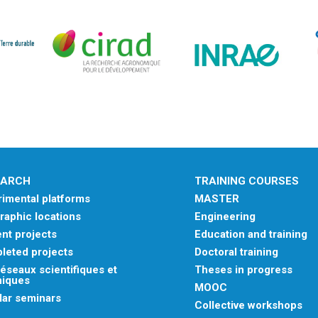
EARCH
TRAINING COURSES
imental platforms
MASTER
aphic locations
Engineering
nt projects
Education and training
leted projects
Doctoral training
éseaux scientifiques et
Theses in progress
niques
MOOC
lar seminars
Collective workshops