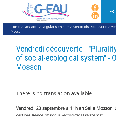
FR
Home
/
Research
/
Regular seminars
/
Vendredis Découverte
/
Ven
Mosson
Vendredi découverte - "Pluralit
of social-ecological system" - 
Mosson
There is no translation available.
Vendredi 23 septembre à 11h en Salle Mosson, O
out resilience of social-ecological systems
”