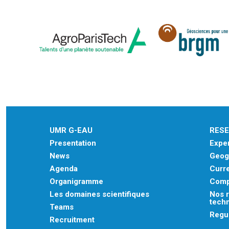
UMR G-EAU
RES
Presentation
Exper
News
Geogr
Agenda
Curre
Organigramme
Comp
Les domaines scientifiques
Nos r
tech
Teams
Regu
Recruitment