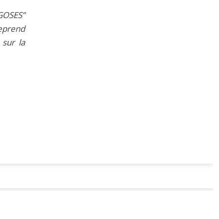
GOSES”
reprend
sur la