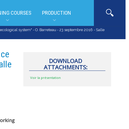
NING COURSES
PRODUCTION
l-ecological system" - O. Barreteau - 23 septembre 2016 - Salle
nce
DOWNLOAD
alle
ATTACHMENTS:
Voir la présentation
working