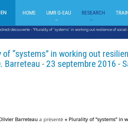
EN
HOME
UMR G-EAU
RESEARCH
TRAI
dredi découverte - "Plurality of “systems” in working out resilience of socia
y of “systems” in working out resilie
O. Barreteau - 23 septembre 2016 - S
livier Barreteau
a présenté
« Plurality of “systems” in 