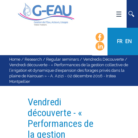
HOME
UMR G-EAU
FR
EN
PRESENTATION
NEWS
Home
/
Research
/
Regular seminars
/
Vendredis Découverte
/
Vendredi découverte - « Performances de la gestion collective de
EVENTS
l’irrigation et dynamique d’expansion des forages privés dans la
plaine de Kairouan » - A. Azizi - 02 décembre 2016 - Irstea
CALENDAR OF EVENTS
Montpellier
FLOW CHART
STAFF
Vendredi
SCIENTIFIC FIELDS
découverte - «
TEAMS
Performances de
RECRUITMENT
la gestion
RESEARCH