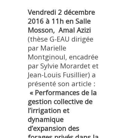
METHODS AND TOOLS
Vendredi 2 décembre
SOFTWARE
2016 à 11h en Salle
PUBLICATIONS SUR HAL
Mosson, Amal
Azizi
(thèse G-EAU dirigée
HDR
par Marielle
THESES
Montginoul, encadrée
WORKING PAPERS
par Sylvie Morardet et
THEMATIC NOTES
Jean-Louis Fusillier) a
FOR THE PUBLIC
présenté son article :
« Performances de la
gestion collective de
l’irrigation et
dynamique
d’expansion des
forages privés dans la