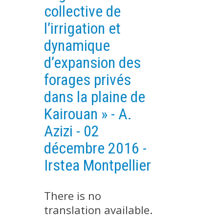
collective de
EXPERIMENTAL PLATFORMS
l’irrigation et
GEOGRAPHIC LOCATIONS
dynamique
CURRENT PROJECTS
d’expansion des
COMPLETED PROJECTS
forages privés
UMR NETWORKS
dans la plaine de
REGULAR SEMINARS
TRAINING COURSES
Kairouan » - A.
MASTER
Azizi - 02
ENGINEERING
décembre 2016 -
EDUCATION AND TRAINING
Irstea Montpellier
DOCTORAL TRAINING
THESES IN PROGRESS
There is no
MOOC
translation available.
PRODUCTION