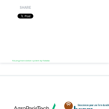
SHARE
FaLang translation system by Faboba