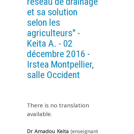
réseau de drainage
EXPERIMENTAL PLATFORMS
et sa solution
GEOGRAPHIC LOCATIONS
selon les
CURRENT PROJECTS
agriculteurs" -
COMPLETED PROJECTS
Keita A. - 02
UMR NETWORKS
décembre 2016 -
REGULAR SEMINARS
Irstea Montpellier,
TRAINING COURSES
salle Occident
MASTER
ENGINEERING
EDUCATION AND TRAINING
DOCTORAL TRAINING
There is no translation
available.
THESES IN PROGRESS
MOOC
Dr Amadou Keita
(enseignant
PRODUCTION