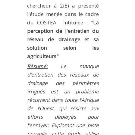
chercheur à 2iE) a présenté
METHODS AND TOOLS
l'étude menée dans le cadre
SOFTWARE
du COSTEA intitulée : "
La
PUBLICATIONS SUR HAL
perception de l'entretien du
HDR
réseau de drainage et sa
solution selon les
THESES
agriculteurs"
WORKING PAPERS
Résumé:
Le manque
THEMATIC NOTES
d’entretien des réseaux de
FOR THE PUBLIC
drainage des périmètres
irrigués est un problème
récurrent dans toute l’Afrique
de l’Ouest, qui résiste aux
efforts déployés pour
l’enrayer. Explorant une piste
nouvelle, cette étude utilise