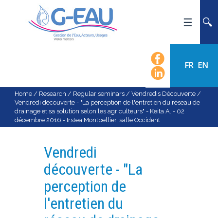
HOME
UMR G-EAU
FR
EN
PRESENTATION
NEWS
Home
/
Research
/
Regular seminars
/
Vendredis Découverte
/
Vendredi découverte - "La perception de l'entretien du réseau de
EVENTS
drainage et sa solution selon les agriculteurs" - Keita A. - 02
décembre 2016 - Irstea Montpellier, salle Occident
CALENDAR OF EVENTS
FLOW CHART
Vendredi
STAFF
découverte - "La
SCIENTIFIC FIELDS
perception de
TEAMS
l'entretien du
RECRUITMENT
RESEARCH