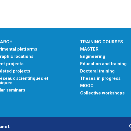
EARCH
TRAINING COURSES
imental platforms
MASTER
aphic locations
Engineering
nt projects
Education and training
leted projects
Doctoral training
éseaux scientifiques et
Theses in progress
niques
MOOC
lar seminars
Collective workshops
ranet