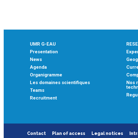
UMR G-EAU
RES
Presentation
Exper
News
Geogr
Agenda
Curre
Organigramme
Comp
Les domaines scientifiques
Nos r
tech
Teams
Regu
Recruitment
Contact
Plan of access
Legal notices
Int