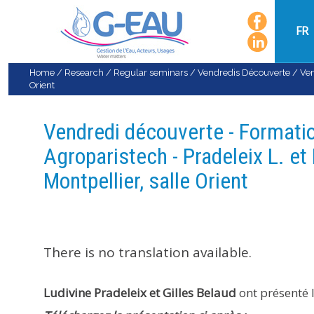
FR
Home
/
Research
/
Regular seminars
/
Vendredis Découverte
/
Ven
Orient
Vendredi découverte - Formatio
Agroparistech - Pradeleix L. et 
Montpellier, salle Orient
There is no translation available.
Ludivine Pradeleix et Gilles Belaud
ont présenté 