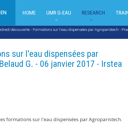
EN
HOME
UMR G-EAU
RESEARCH
TRAI
dredi découverte - Formations sur l'eau dispensées par Agroparistech - Pradel
ns sur l'eau dispensées par
Belaud G. - 06 janvier 2017 - Irstea
les formations sur l'eau dispensées par Agroparistech.