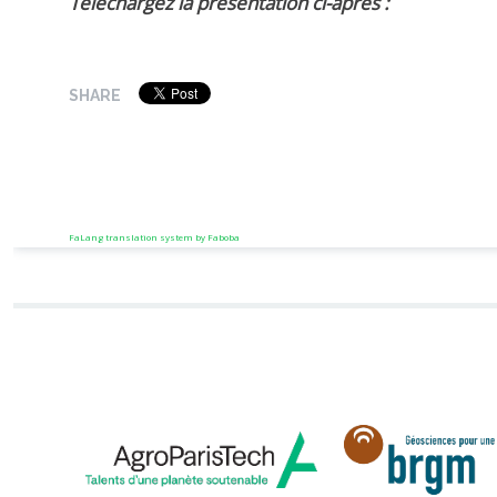
Téléchargez la présentation ci-après :
SHARE
FaLang translation system by Faboba