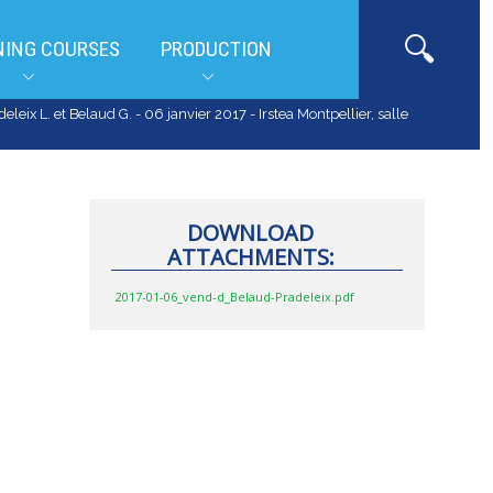
NING COURSES
PRODUCTION
eix L. et Belaud G. - 06 janvier 2017 - Irstea Montpellier, salle
DOWNLOAD
ATTACHMENTS:
2017-01-06_vend-d_Belaud-Pradeleix.pdf