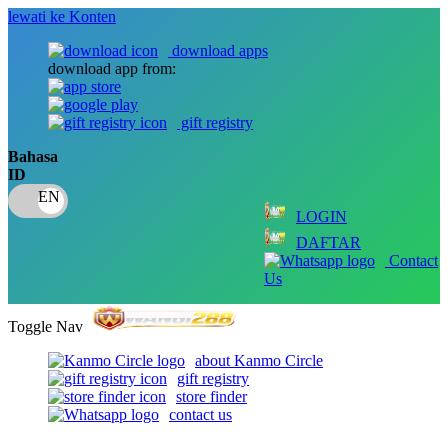
lewati ke Konten
download apps
download app from:
gift registry
Bahasa
ID
LOGIN
DAFTAR
Contact
Us
Toggle Nav
about Kanmo Circle
gift registry
store finder
contact us