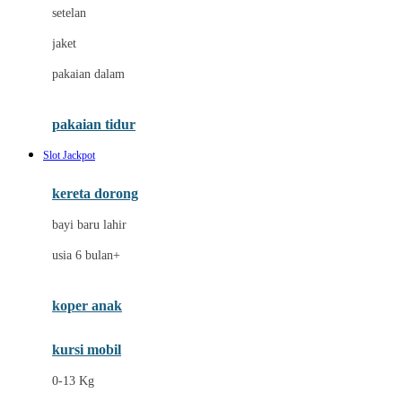
Dae Organics
setelan
Docare
jaket
Doona
pakaian dalam
Down To Earth
Drew
pakaian tidur
Dr. Brown's
Slot Jackpot
E
kereta dorong
ELC
bayi baru lahir
Ergobaby
usia 6 bulan+
Expert Care
koper anak
Ezyroller
kursi mobil
F
0-13 Kg
Felt So Sweet