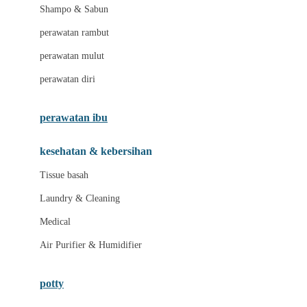
London Taxi
Shampo & Sabun
Love To Dream
perawatan rambut
perawatan mulut
M
perawatan diri
Magformers
Mama's Choice
perawatan ibu
Mamas&Papas
kesehatan & kebersihan
Mamaway
Tissue basah
Maxi Cosi
Laundry & Cleaning
Megabloks
Medical
Micro
Air Purifier & Humidifier
MiDeer
Mimi & Lula
potty
Mini Monkey