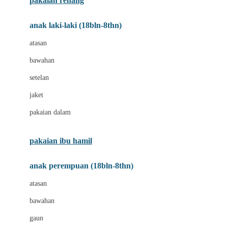
pakaian renang
Bumkins
anak laki-laki (18bln-8thn)
C
atasan
Cetaphil
bawahan
Chicco
setelan
Childlife
jaket
Clevamama
pakaian dalam
Cocolatte
Cottonseeds
pakaian ibu hamil
Cozy N Safe
anak perempuan (18bln-8thn)
Crane
atasan
Cybex
bawahan
D
gaun