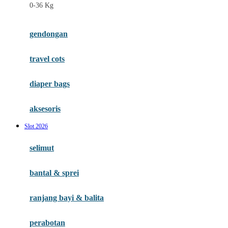
0-36 Kg
Fisher Price
Flipper
gendongan
Friends Of Sally
travel cots
G
diaper bags
Gb
Geko
aksesoris
Graco
Slot 2026
Gund
selimut
H
bantal & sprei
Habbie
Haenim
ranjang bayi & balita
Happy Horse
perabotan