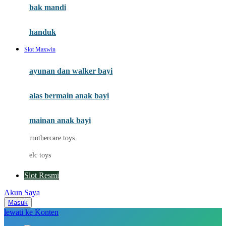
Moby
bak mandi
Momami
handuk
Mothercare
Slot Maxwin
Mustela
ayunan dan walker bayi
My Buddy Tag
My K
alas bermain anak bayi
N
mainan anak bayi
Naif
mothercare toys
Nike
elc toys
Nordic Natural
Slot Resmi
Nuby
Akun Saya
Nuna
Masuk
lewati ke Konten
O