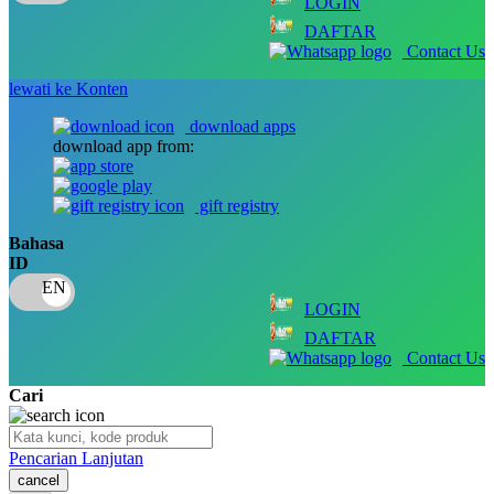
LOGIN
Q
DAFTAR
Contact Us
QV Baby
lewati ke Konten
R
download apps
Real Shades
download app from:
Red Castle
gift registry
Ribbon Madness
Bahasa
ID
S
Sebamed
LOGIN
DAFTAR
Silver Cross
Contact Us
Simply Idea
Cari
Skip Hop
Pencarian Lanjutan
Spectra
cancel