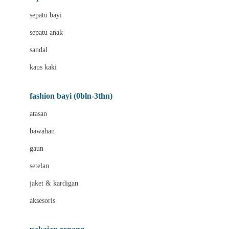
Bio Oil
sepatu bayi
Biolane
sepatu anak
Bite Fighters
sandal
Bizzi Growin
kaus kaki
Blackmores
fashion bayi (0bln-3thn)
Blooming Marvellous
atasan
Bonnels
bawahan
Bravado
gaun
Bruder
setelan
Brush Baby
jaket & kardigan
Buds Organics
aksesoris
Bugaboo
Buggygear