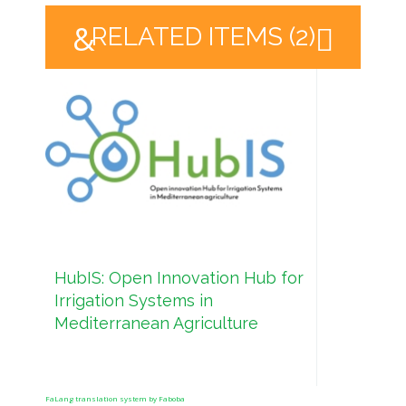
RELATED ITEMS (2)
HubIS: Open Innovation Hub for
Scie
Irrigation Systems in
Comm
Mediterranean Agriculture
Wate
FaLang translation system by Faboba