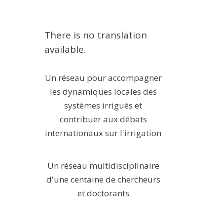
EXPERIMENTAL PLATFORMS
GEOGRAPHIC LOCATIONS
There is no translation
CURRENT PROJECTS
available.
COMPLETED PROJECTS
Un réseau pour accompagner
UMR NETWORKS
les dynamiques locales des
REGULAR SEMINARS
systèmes irrigués et
TRAINING COURSES
contribuer aux débats
MASTER
internationaux sur l'irrigation
ENGINEERING
EDUCATION AND TRAINING
Un réseau multidisciplinaire
DOCTORAL TRAINING
d'une centaine de chercheurs
THESES IN PROGRESS
et doctorants
MOOC
PRODUCTION