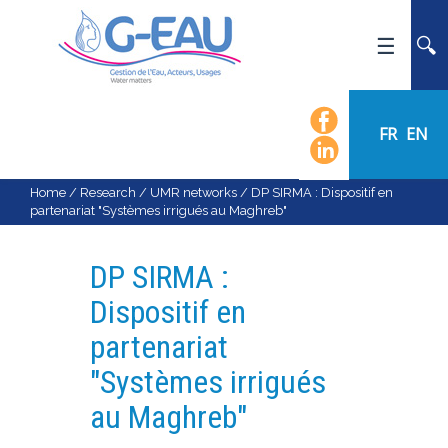
HOME
UMR G-EAU
FR
EN
PRESENTATION
NEWS
Home
/
Research
/
UMR networks
/
DP SIRMA : Dispositif en
partenariat "Systèmes irrigués au Maghreb"
EVENTS
CALENDAR OF EVENTS
DP SIRMA :
FLOW CHART
Dispositif en
STAFF
partenariat
SCIENTIFIC FIELDS
"Systèmes irrigués
TEAMS
au Maghreb"
RECRUITMENT
RESEARCH