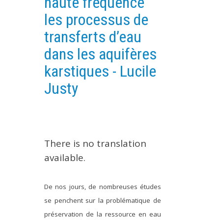
haute fréquence
EXPERIMENTAL PLATFORMS
les processus de
GEOGRAPHIC LOCATIONS
transferts d’eau
CURRENT PROJECTS
dans les aquifères
COMPLETED PROJECTS
karstiques - Lucile
UMR NETWORKS
Justy
REGULAR SEMINARS
TRAINING COURSES
MASTER
ENGINEERING
There is no translation
EDUCATION AND TRAINING
available.
DOCTORAL TRAINING
De nos jours, de nombreuses études
THESES IN PROGRESS
se penchent sur la problématique de
MOOC
préservation de la ressource en eau
PRODUCTION