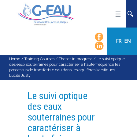
HOME
UMR G-EAU
FR
EN
PRESENTATION
NEWS
Home
/
Training Courses
/
Theses in progress
/
Le suivi optique
des eaux souterraines pour caractériser à haute fréquence les
EVENTS
processus de transferts d’eau dans les aquifères karstiques -
Lucile Justy
CALENDAR OF EVENTS
FLOW CHART
Le suivi optique
STAFF
des eaux
SCIENTIFIC FIELDS
souterraines pour
TEAMS
caractériser à
RECRUITMENT
RESEARCH