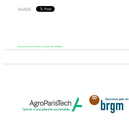
SHARE
FaLang translation system by Faboba