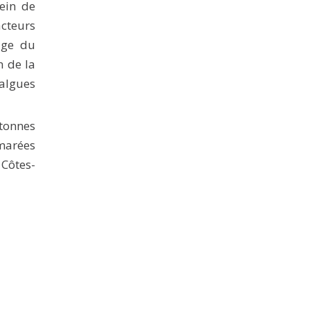
sein de
acteurs
age du
n de la
algues
etonnes
marées
Côtes-