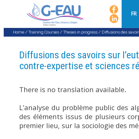
FR
Home
/
Training Courses
/
Theses in progress
/
Diffusions des savoi
Diffusions des savoirs sur l’eu
contre-expertise et sciences r
There is no translation available.
L’analyse du problème public des alg
des éléments issus de plusieurs cor
premier lieu, sur la sociologie des me