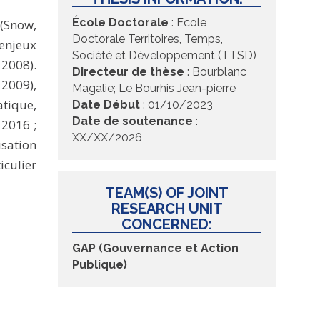
École Doctorale
: Ecole
 (Snow,
Doctorale Territoires, Temps,
’enjeux
Société et Développement (TTSD)
 2008).
Directeur de thèse
: Bourblanc
 2009),
Magalie; Le Bourhis Jean-pierre
atique,
Date Début
: 01/10/2023
Date de soutenance
:
 2016 ;
XX/XX/2026
hisation
iculier
TEAM(S) OF JOINT
RESEARCH UNIT
CONCERNED:
GAP (Gouvernance et Action
Publique)