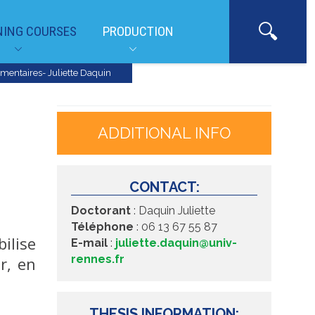
NING COURSES
PRODUCTION
lementaires- Juliette Daquin
ADDITIONAL INFO
CONTACT:
Doctorant
: Daquin Juliette
Téléphone
: 06 13 67 55 87
bilise
E-mail
:
juliette.daquin@univ-
rennes.fr
r, en
THESIS INFORMATION: