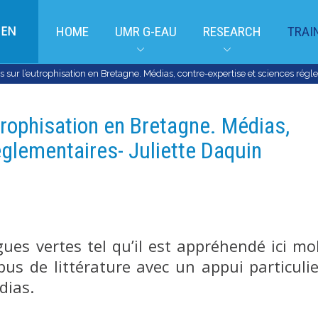
EN
HOME
UMR G-EAU
RESEARCH
TRAI
rs sur l’eutrophisation en Bretagne. Médias, contre-expertise et sciences rég
trophisation en Bretagne. Médias,
églementaires- Juliette Daquin
ues vertes tel qu’il est appréhendé ici mo
pus de littérature avec un appui particulie
́dias.