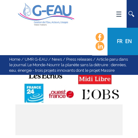
HOME
UMR G-EAU
FR
EN
PRESENTATION
NEWS
Home
/
UMR G-EAU
/
News
/
Press releases
/
Article paru dans
le journal Le Monde-Nourrir la planète sans la détruire : denrées,
EVENTS
eau, énergie - trois projets innovants dont le projet Massire
CALENDAR OF EVENTS
FLOW CHART
STAFF
SCIENTIFIC FIELDS
TEAMS
RECRUITMENT
RESEARCH