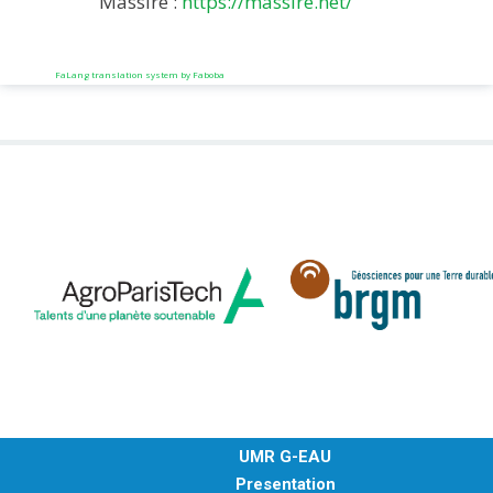
Massire :
https://massire.net/
FaLang translation system by Faboba
UMR G-EAU
Presentation