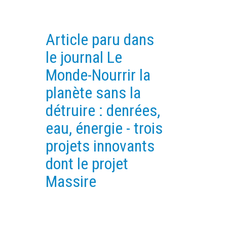
EXPERIMENTAL PLATFORMS
GEOGRAPHIC LOCATIONS
Article paru dans
CURRENT PROJECTS
le journal Le
COMPLETED PROJECTS
Monde-Nourrir la
UMR NETWORKS
planète sans la
REGULAR SEMINARS
détruire : denrées,
TRAINING COURSES
eau, énergie - trois
MASTER
projets innovants
ENGINEERING
dont le projet
EDUCATION AND TRAINING
Massire
DOCTORAL TRAINING
THESES IN PROGRESS
MOOC
PRODUCTION