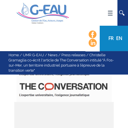
HOME
UMR G-EAU
FR
EN
PRESENTATION
NEWS
Home
/
UMR G-EAU
/
News
/
Press releases
/
Christelle
Gramaglia co-écrit l'article de The Conversation intitulé "À Fos-
EVENTS
sur-Mer, un territoire industriel portuaire à l’épreuve de la
transition verte"
CALENDAR OF EVENTS
FLOW CHART
STAFF
SCIENTIFIC FIELDS
TEAMS
RECRUITMENT
RESEARCH