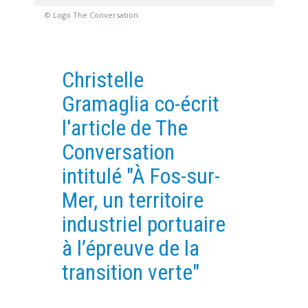
© Logo The Conversation
EXPERIMENTAL PLATFORMS
GEOGRAPHIC LOCATIONS
CURRENT PROJECTS
Christelle
COMPLETED PROJECTS
Gramaglia co-écrit
UMR NETWORKS
l'article de The
REGULAR SEMINARS
Conversation
TRAINING COURSES
intitulé "À Fos-sur-
MASTER
ENGINEERING
Mer, un territoire
EDUCATION AND TRAINING
industriel portuaire
DOCTORAL TRAINING
à l’épreuve de la
THESES IN PROGRESS
transition verte"
MOOC
PRODUCTION