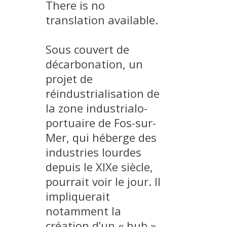
There is no
METHODS AND TOOLS
translation available.
SOFTWARE
PUBLICATIONS SUR HAL
Sous couvert de
décarbonation, un
HDR
projet de
THESES
réindustrialisation de
WORKING PAPERS
la zone industrialo-
THEMATIC NOTES
portuaire de Fos-sur-
FOR THE PUBLIC
Mer, qui héberge des
industries lourdes
depuis le XIXe siècle,
pourrait voir le jour. Il
impliquerait
notamment la
création d’un « hub »