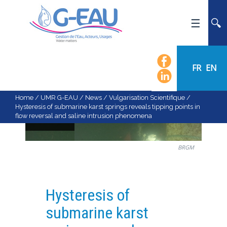
HOME
UMR G-EAU
FR
EN
PRESENTATION
NEWS
Home
/
UMR G-EAU
/
News
/
Vulgarisation Scientifique
/
Hysteresis of submarine karst springs reveals tipping points in
EVENTS
flow reversal and saline intrusion phenomena
CALENDAR OF EVENTS
FLOW CHART
BRGM
STAFF
SCIENTIFIC FIELDS
Hysteresis of
TEAMS
submarine karst
RECRUITMENT
RESEARCH