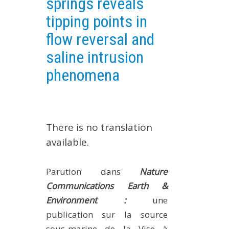
springs reveals
EXPERIMENTAL PLATFORMS
tipping points in
GEOGRAPHIC LOCATIONS
flow reversal and
CURRENT PROJECTS
saline intrusion
COMPLETED PROJECTS
phenomena
UMR NETWORKS
REGULAR SEMINARS
TRAINING COURSES
There is no translation
MASTER
available.
ENGINEERING
EDUCATION AND TRAINING
Parution dans
Nature
DOCTORAL TRAINING
Communications Earth &
THESES IN PROGRESS
Environment :
une
MOOC
publication sur la source
PRODUCTION
sous-marine de la Vise à