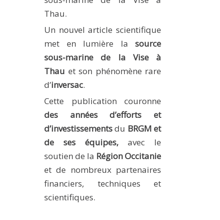
METHODS AND TOOLS
Thau.
SOFTWARE
Un nouvel article scientifique
met en lumière la
source
PUBLICATIONS SUR HAL
sous-marine de la Vise à
HDR
Thau
et son phénomène rare
THESES
d’
inversac
.
WORKING PAPERS
Cette publication couronne
THEMATIC NOTES
des années d’efforts et
d’investissements
du
BRGM et
FOR THE PUBLIC
de ses équipes,
avec le
soutien de la
Région Occitanie
et de nombreux partenaires
financiers, techniques et
scientifiques.