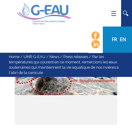
HOME
UMR G-EAU
FR
EN
PRESENTATION
NEWS
Home
/
UMR G-EAU
/
News
/
Press releases
/
Par les
températures qui courent en ce moment, remercions les eaux
EVENTS
souterraines qui maintiennent la vie aquatique de nos rivières à
l'abri de la canicule
CALENDAR OF EVENTS
FLOW CHART
STAFF
SCIENTIFIC FIELDS
TEAMS
RECRUITMENT
RESEARCH