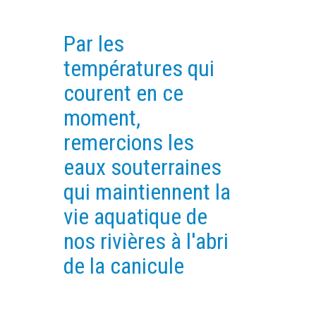
EXPERIMENTAL PLATFORMS
Par les
GEOGRAPHIC LOCATIONS
températures qui
CURRENT PROJECTS
courent en ce
COMPLETED PROJECTS
moment,
UMR NETWORKS
remercions les
REGULAR SEMINARS
TRAINING COURSES
eaux souterraines
MASTER
qui maintiennent la
ENGINEERING
vie aquatique de
EDUCATION AND TRAINING
nos rivières à l'abri
DOCTORAL TRAINING
de la canicule
THESES IN PROGRESS
MOOC
PRODUCTION