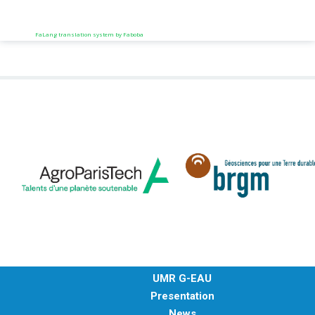
FaLang translation system by Faboba
UMR G-EAU
Presentation
News