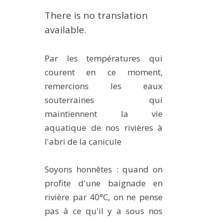
METHODS AND TOOLS
There is no translation
SOFTWARE
available.
PUBLICATIONS SUR HAL
Par les températures qui
HDR
courent en ce moment,
THESES
remercions les eaux
WORKING PAPERS
souterraines qui
THEMATIC NOTES
maintiennent la vie
aquatique de nos rivières à
FOR THE PUBLIC
l'abri de la canicule
Soyons honnêtes : quand on
profite d'une baignade en
rivière par 40°C, on ne pense
pas à ce qu'il y a sous nos