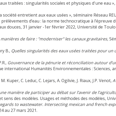
aux traitées : singularités sociales et physiques d'une eau 
 la société entretient aux eaux usées », séminaire Réseau RE
s prélèvements d’eau : la norme technocratique à l’épreuve d
ux douces, 31 janvier -1er février 2022, Université de Tou
 manières de faire : "moderniser
"
les canaux gravitaires,
Sém
ry B.,
Quelles singularités des eaux usées traitées pour un u
P.R.,
Gouvernance de la pénurie et réconciliation autour d’
ue international Humanités Environnementales : Sciences, a
, M. Kuper, C. Leduc, C. Lejars, A. Ogilvie, J. Riaux, J.P. Venot,
A
une manière de participer au débat sur l’avenir de l’agricul
e et sens des modèles. Usages et méthodes des modèles, Unive
 regards to wastewater.
Intersecting mexican and french exp
 24 au 27 mars 2021.