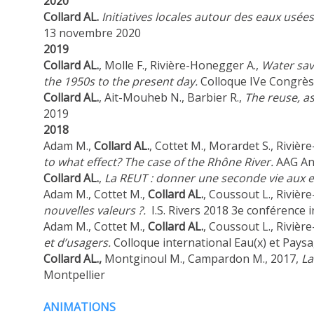
2020
Collard AL.
Initiatives locales autour des eaux usées
13 novembre 2020
2019
Collard AL.
, Molle F., Rivière-Honegger A.,
Water sav
the 1950s to the present day.
Colloque IVe Congrès 
Collard AL.
, Ait-Mouheb N., Barbier R.,
The reuse, a
2019
2018
Adam M.,
Collard AL.
, Cottet M., Morardet S., Riviè
to what effect? The case of the Rhône River.
AAG An
Collard AL.
,
La REUT : donner une seconde vie aux 
Adam M., Cottet M.,
Collard AL.
, Coussout L., Rivièr
nouvelles valeurs ?.
I.S. Rivers 2018 3e conférence i
Adam M., Cottet M.,
Collard AL.
, Coussout L., Rivièr
et d’usagers.
Colloque international Eau(x) et Paysa
Collard AL.,
Montginoul M., Campardon M., 2017,
La
Montpellier
ANIMATIONS