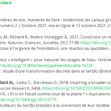
ollard
anières de voir, manières de faire : moderniser les canaux gra
numéro 2 | Octobre 2021, mis en ligne le 12 octobre 2021. U
au M., Richard B., Rivière-Honegger A., 2021, Construire un 
ire,
Natures, Sciences, Sociétés,
29,1,77-86
https://doi.org
ponse à l’urgence de l’inondation, une réaction au quotidien,
eur « intelligent » pour mesurer les usages de l’eau : l’ent
://dx.doi.org/10.4000/developpementdurable.16226
et : étude d’une transformation discrète dans le Sertão (Brésil
llard AL.
, Leduc C., Barreteau O., 2018, Inspiring a broader 
urces Research
,
54
(4).
https://doi.org/10.1002/2017WR0216
, 2015, « Et si on faisait comme ceux de la plaine ? » Aspiratio
//doi.org/10.1684/agr.2015.0779
riculteurs du Sertão brésilien à la conversion de leur modèle 