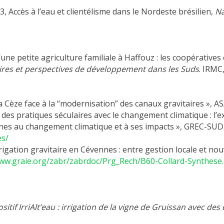
013, Accès à l’eau et clientélisme dans le Nordeste brésilien,
N
 d’une petite agriculture familiale à Haffouz : les coopérative
toires et perspectives de développement dans les Suds
. IRMC
la Cèze face à la “modernisation” des canaux gravitaires », AS
é des pratiques séculaires avec le changement climatique : l’
nnes au changement climatique et à ses impacts », GREC-SUD
es/
igation gravitaire en Cévennes : entre gestion locale et nou
www.graie.org/zabr/zabrdoc/Prg_Rech/B60-Collard-Synthese
sitif IrriAlt’eau : irrigation de la vigne de Gruissan avec des