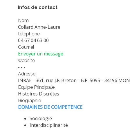
Infos de contact
Nom
Collard Anne-Laure
tèléphone
04 67 04 63 00
Courriel
Envoyer un message
website
- - -
Adresse
INRAE - 361, rue J.F. Breton - B.P. 5095 - 34196 M
Equipe Principale
Histoires Discrètes
Biographie
DOMAINES DE COMPETENCE
Sociologie
Interdisciplinarité