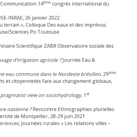
ème
», Communication 14
congrès international du
USE-INRAE, 26 janvier 2022
u terrain », Colloque Des eaux et des imprévus.
louse/Sciences Po Toulouse
inaire Scientifique ZABR Observatoire sociale des
sage d’irrigation agricole ?
Journée Eau &
ème
une eau commune dans le Nordeste brésilien
, 29
rts et citoyennetés face aux changement globaux,
st
 pragmatist view on sociohydrology,
1
ture oasienne ?
Rencontre Ethnographies plurielles
rsité de Montpellier, 28-29 juin 2021
eriences,
Journées rurales « Les relations villes –