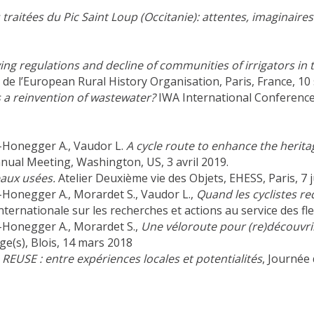
 traitées du Pic Saint Loup (Occitanie): attentes, imaginaire
ing regulations and decline of communities of irrigators in 
de l’European Rural History Organisation, Paris, France, 1
s a reinvention of wastewater?
IWA International Conference 
re-Honegger A., Vaudor L.
A cycle route to enhance the herita
nual Meeting, Washington, US, 3 avril 2019.
eaux usées.
Atelier Deuxième vie des Objets, EHESS, Paris, 7 j
e-Honegger A., Morardet S., Vaudor L.,
Quand les cyclistes r
nternationale sur les recherches et actions au service des fl
e-Honegger A., Morardet S.,
Une véloroute pour (re)découvri
ge(s), Blois, 14 mars 2018
 REUSE : entre expériences locales et potentialités
, Journée