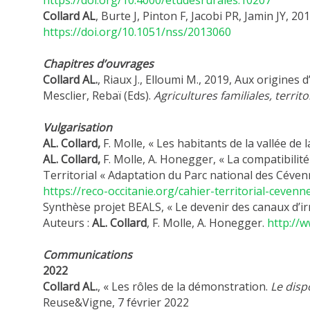
Collard
AL
, Burte J, Pinton F, Jacobi PR, Jamin JY, 2
https://doi.org/10.1051/nss/2013060
Chapitres d’ouvrages
Collard AL.
, Riaux J., Elloumi M., 2019, Aux origines
Mesclier, Rebaï (Eds).
Agricultures
familiales, terri
Vulgarisation
AL. Collard,
F. Molle, « Les habitants de la vallée de 
AL. Collard,
F. Molle, A. Honegger, « La compatibilit
Territorial « Adaptation du Parc national des Céve
https://reco-occitanie.org/cahier-territorial-cevenn
Synthèse projet BEALS, « Le devenir des canaux d’irr
Auteurs :
AL.
Collard
, F. Molle, A. Honegger.
http://
Communications
2022
Collard AL.
, « Les rôles de la démonstration.
Le dispo
Reuse&Vigne, 7 février 2022