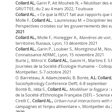
Collard AL,
Garin P, Ait Mouheb N, « Réutiliser des e
GRUTTEE, du 2 au 4 mars 2022, Toulouse
Collard AL.
, « Ce que la REUT fait aux rapports que
Molle F.,
Collard AL.
, Laurenceau M. « Discipliner le
Perspectives croisées sur les gouvernements des ea
2021
Collard AL.,
Molle F., Honegger A.,
Manières de voir,
territoires fluviaux, Lyon, 13 décembre 2021
Collard AL.,
Garin P., Loubier S., Montginoul M., Nou
Connaissance AERMC, Lyon, 15 novembre 2021
Burte J., Mitroï V.
Collard AL.
, Gasmi H., Martins E. S.
Journées de la Société d’Ecologie Humaine – Colloq
Montpellier, 5-7 octobre 2021
O. Barreteau, A. Adamczewski, B. Bonte,
A.L. Collard
Sociohydrology Conference Delft, 6-8 september
Bonté B., Idda S.,
Collard AL.
,
Modéliser la foggara : 
de la Société d’Ethnologie Française (SEF) – Scienc
Cirelli C.,
Collard AL.,
Urban-rural interactions with
campagnes et l’enjeu alimentaire », Montpellier du