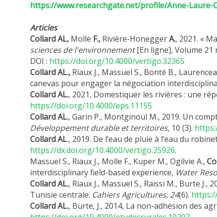
https://www.researchgate.net/profile/Anne-Laure-C
Articles
Collard AL,
Molle
F.,
Rivière-Honegger
A.
, 2021. « M
sciences de l'environnement
[En ligne], Volume 21 
DOI :
https://doi.org/10.4000/vertigo.32365
Collard AL.,
Riaux J., Massuel S., Bonté B., Laurence
canevas pour engager la négociation interdisciplina
Collard AL.
, 2021, Domestiquer les rivières : une ré
https://doi.org/10.4000/eps.11155
Collard AL.
, Garin P., Montginoul M., 2019. Un compt
Développement durable et territoires,
10 (3).
https
Collard AL
., 2019. De l’eau de pluie à l’eau du robin
https://dx.doi.org/10.4000/vertigo.25926
.
Massuel S., Riaux J., Molle F., Kuper M., Ogilvie A.,
Co
interdisciplinary field-based experience,
Water Reso
Collard AL.
, Riaux J., Massuel S., Raïssi M., Burte J.
Tunisie centrale.
Cahiers Agricultures
,
24
(6).
https:
Collard AL.
, Burte, J., 2014, La non-adhésion des ag
https://doi.org/10.4000/etudesrurales.10207