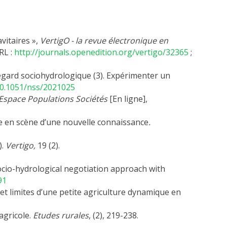
vitaires »,
VertigO - la revue électronique en
RL :
http://journals.openedition.org/vertigo/32365
;
regard sociohydrologique (3). Expérimenter un
/10.1051/nss/2021025
Espace Populations Sociétés
[En ligne],
rée en scène d’une nouvelle connaissance
.
).
Vertigo,
19 (2).
socio-hydrological negotiation approach with
91
ns et limites d’une petite agriculture dynamique en
agricole.
Etudes rurales
, (2), 219-238.