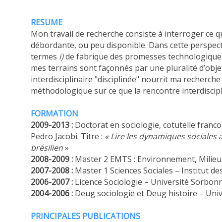
RESUME
Mon travail de recherche consiste à interroger ce q
débordante, ou peu disponible. Dans cette perspectiv
termes
i)
de fabrique des promesses technologique
mes terrains sont façonnés par une pluralité d’objet
interdisciplinaire "disciplinée" nourrit ma recherche
méthodologique sur ce que la rencontre interdisciplin
FORMATION
2009-2013
:
Doctorat en sociologie, cotutelle franco
Pedro Jacobi. Titre :
«
Lire les dynamiques sociales 
brésilien
»
2008-2009 :
Master 2 EMTS : Environnement, Milieux
2007-2008 :
Master 1 Sciences Sociales – Institut de
2006-2007 :
Licence Sociologie – Université Sorbon
2004-2006 :
Deug sociologie et Deug histoire – Univ
PRINCIPALES PUBLICATIONS