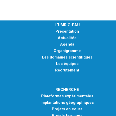
MÉTHODES ET OUTILS
LOGICIELS
PUBLICATIONS SUR HAL
L'UMR G-EAU
Présentation
HDR
Actualités
THÈSES
Agenda
WORKING PAPERS
Organigramme
Les domaines scientifiques
NOTES THÉMATIQUES
Les équipes
NOS TRAVAUX EN VIDÉO
Recrutement
RECHERCHE
Plateformes expérimentales
Implantations géographiques
Projets en cours
Projets terminés