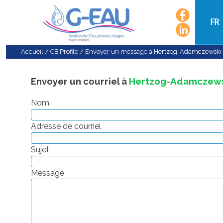
FR
Accueil
/
CB Profile
/
Envoyer un message à Hertzog-Adamczewsk
Envoyer un courriel à
Hertzog-Adamczews
Nom
Adresse de courriel
Sujet
Message