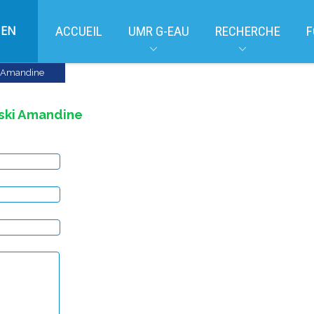
EN
ACCUEIL
UMR G-EAU
RECHERCHE
F
i Amandine
ki Amandine