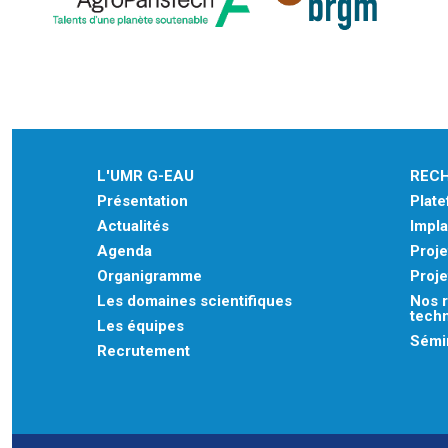
L'UMR G-EAU
REC
Présentation
Plat
Actualités
Impla
Agenda
Proje
Organigramme
Proje
Les domaines scientifiques
Nos r
tech
Les équipes
Sémin
Recrutement