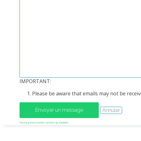
IMPORTANT:
Please be aware that emails may not be receive
FaLang translation system by Faboba