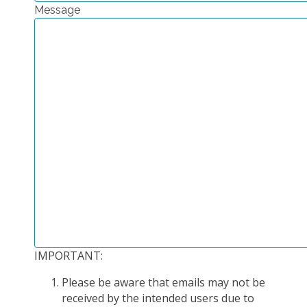
Message
PLATEFORMES EXPÉRIMENTALES
IMPLANTATIONS GÉOGRAPHIQUES
PROJETS EN COURS
PROJETS TERMINÉS
NOS RÉSEAUX SCIENTIFIQUES ET TECHNIQUES
SÉMINAIRES RÉGULIERS
FORMATION
MASTER
INGÉNIEUR
FORMATION CONTINUE
FORMATION DOCTORALE
IMPORTANT:
THÈSES EN COURS
Please be aware that emails may not be
MOOC
received by the intended users due to
PRODUCTION