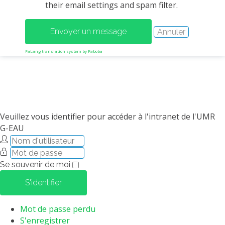
their email settings and spam filter.
MÉTHODES ET OUTILS
LOGICIELS
PUBLICATIONS SUR HAL
FaLang translation system by Faboba
HDR
THÈSES
WORKING PAPERS
NOTES THÉMATIQUES
Veuillez vous identifier pour accéder à l'intranet de l'UMR
G-EAU
NOS TRAVAUX EN VIDÉO
Se souvenir de moi
S'identifier
Mot de passe perdu
S'enregistrer