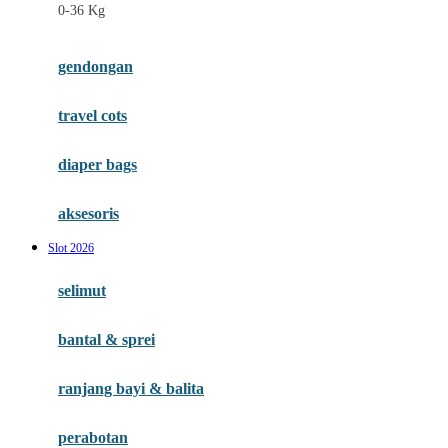
0-36 Kg
Fisher Price
Flipper
gendongan
Friends Of Sally
travel cots
G
diaper bags
Gb
Geko
aksesoris
Graco
Slot 2026
Gund
selimut
H
bantal & sprei
Habbie
Haenim
ranjang bayi & balita
Happy Horse
perabotan