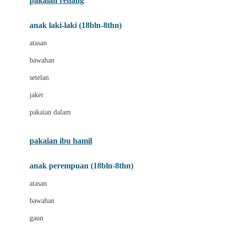
pakaian renang
Bumkins
anak laki-laki (18bln-8thn)
C
atasan
Cetaphil
bawahan
Chicco
setelan
Childlife
jaket
Clevamama
pakaian dalam
Cocolatte
Cottonseeds
pakaian ibu hamil
Cozy N Safe
anak perempuan (18bln-8thn)
Crane
atasan
Cybex
bawahan
D
gaun