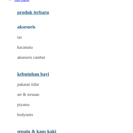
Azetabio
produk terbaru
B
aksesoris
Baabaasheepz
tas
Babiators
kacamata
Baby Dove
aksesoris rambut
Baby Jogger
Baby Rovega
kebutuhan bayi
Babybee
pakaian tidur
Banana Boat
set & terusan
Banz
piyama
Barbie
bodysuits
Beaba
Beauty Barn
sepatu & kaus kaki