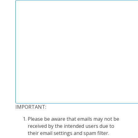
PLATEFORMES EXPÉRIMENTALES
IMPLANTATIONS GÉOGRAPHIQUES
PROJETS EN COURS
PROJETS TERMINÉS
NOS RÉSEAUX SCIENTIFIQUES ET TECHNIQUES
SÉMINAIRES RÉGULIERS
FORMATION
MASTER
INGÉNIEUR
FORMATION CONTINUE
IMPORTANT:
FORMATION DOCTORALE
THÈSES EN COURS
Please be aware that emails may not be
received by the intended users due to
MOOC
their email settings and spam filter.
PRODUCTION