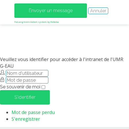
MÉTHODES ET OUTILS
LOGICIELS
FaLang translation system by Faboba
PUBLICATIONS SUR HAL
HDR
THÈSES
WORKING PAPERS
Veuillez vous identifier pour accéder à l'intranet de l'UMR
NOTES THÉMATIQUES
G-EAU
NOS TRAVAUX EN VIDÉO
Se souvenir de moi
S'identifier
Mot de passe perdu
S'enregistrer