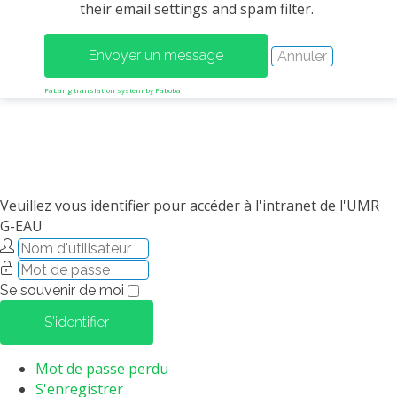
their email settings and spam filter.
MÉTHODES ET OUTILS
LOGICIELS
PUBLICATIONS SUR HAL
FaLang translation system by Faboba
HDR
THÈSES
WORKING PAPERS
NOTES THÉMATIQUES
Veuillez vous identifier pour accéder à l'intranet de l'UMR
G-EAU
NOS TRAVAUX EN VIDÉO
Se souvenir de moi
S'identifier
Mot de passe perdu
S'enregistrer