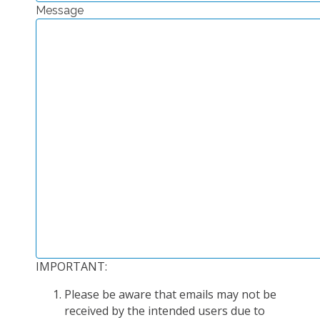
Message
PLATEFORMES EXPÉRIMENTALES
IMPLANTATIONS GÉOGRAPHIQUES
PROJETS EN COURS
PROJETS TERMINÉS
NOS RÉSEAUX SCIENTIFIQUES ET TECHNIQUES
SÉMINAIRES RÉGULIERS
FORMATION
MASTER
INGÉNIEUR
FORMATION CONTINUE
FORMATION DOCTORALE
IMPORTANT:
THÈSES EN COURS
Please be aware that emails may not be
MOOC
received by the intended users due to
PRODUCTION