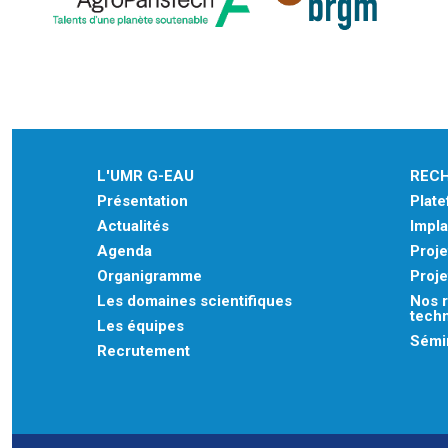
L'UMR G-EAU
REC
Présentation
Plat
Actualités
Impla
Agenda
Proje
Organigramme
Proje
Les domaines scientifiques
Nos r
tech
Les équipes
Sémin
Recrutement