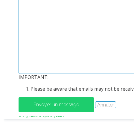
IMPORTANT:
Please be aware that emails may not be receive
FaLang translation system by Faboba