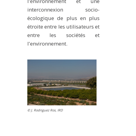
l'environnement et une
MÉTHODES ET OUTILS
interconnexion socio-
LOGICIELS
écologique de plus en plus
étroite entre les utilisateurs et
PUBLICATIONS SUR HAL
entre les sociétés et
HDR
l'environnement.
THÈSES
WORKING PAPERS
NOTES THÉMATIQUES
NOS TRAVAUX EN VIDÉO
© J. Rodriguez Ros, IRD