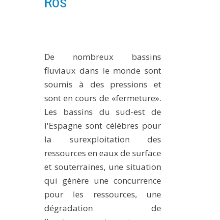
Ros
PLATEFORMES EXPÉRIMENTALES
IMPLANTATIONS GÉOGRAPHIQUES
PROJETS EN COURS
De nombreux bassins
PROJETS TERMINÉS
fluviaux dans le monde sont
NOS RÉSEAUX SCIENTIFIQUES ET TECHNIQUES
soumis à des pressions et
SÉMINAIRES RÉGULIERS
sont en cours de «fermeture».
FORMATION
Les bassins du sud-est de
MASTER
l'Espagne sont célèbres pour
INGÉNIEUR
la surexploitation des
ressources en eaux de surface
FORMATION CONTINUE
et souterraines, une situation
FORMATION DOCTORALE
qui génère une concurrence
THÈSES EN COURS
pour les ressources, une
MOOC
dégradation de
PRODUCTION