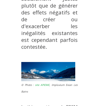
plutôt que de générer
MÉTHODES ET OUTILS
des effets négatifs et
LOGICIELS
de créer ou
PUBLICATIONS SUR HAL
d'exacerber les
HDR
inégalités existantes
THÈSES
est cependant parfois
WORKING PAPERS
contestée.
NOTES THÉMATIQUES
NOS TRAVAUX EN VIDÉO
© Photo :
site APIEME
, Impluvium Evian Les
Bains