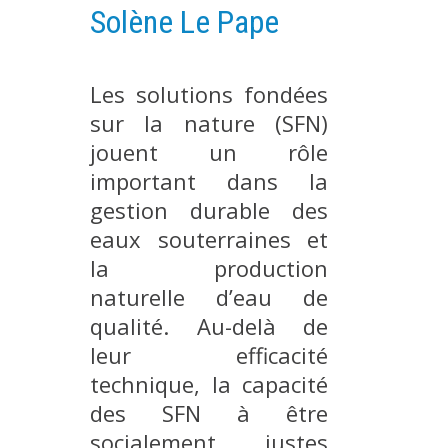
Solène Le Pape
PLATEFORMES EXPÉRIMENTALES
IMPLANTATIONS GÉOGRAPHIQUES
Les solutions fondées
PROJETS EN COURS
sur la nature (SFN)
PROJETS TERMINÉS
jouent un rôle
NOS RÉSEAUX SCIENTIFIQUES ET TECHNIQUES
important dans la
SÉMINAIRES RÉGULIERS
gestion durable des
FORMATION
eaux souterraines et
MASTER
la production
INGÉNIEUR
naturelle d’eau de
FORMATION CONTINUE
qualité. Au-delà de
FORMATION DOCTORALE
leur efficacité
technique, la capacité
THÈSES EN COURS
des SFN à être
MOOC
socialement justes
PRODUCTION