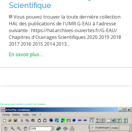
Scientifique
PLATEFORMES EXPÉRIMENTALES
!!!! Vous pouvez trouver la toute dernière collection
IMPLANTATIONS GÉOGRAPHIQUES
HAL des publications de l'UMR G-EAU à l'adresse
PROJETS EN COURS
suivante : https://hal.archives-ouvertes.fr/G-EAU/
Chapitres d'Ouvrages Scientifiques 2020 2019 2018
PROJETS TERMINÉS
2017 2016 2015 2014 2013…
NOS RÉSEAUX SCIENTIFIQUES ET TECHNIQUES
En savoir plus...
SÉMINAIRES RÉGULIERS
FORMATION
MASTER
INGÉNIEUR
FORMATION CONTINUE
FORMATION DOCTORALE
FaLang translation system by Faboba
THÈSES EN COURS
MOOC
PRODUCTION