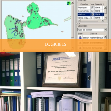
MÉTHODES ET OUTILS
LOGICIELS
PUBLICATIONS SUR HAL
HDR
THÈSES
LOGICIELS
WORKING PAPERS
NOTES THÉMATIQUES
NOS TRAVAUX EN VIDÉO