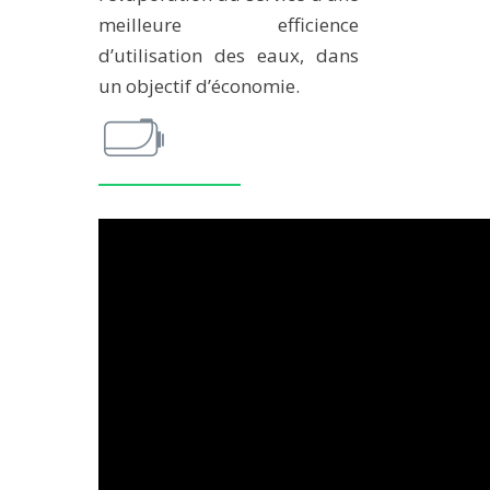
meilleure efficience
MÉTHODES ET OUTILS
d’utilisation des eaux, dans
LOGICIELS
un objectif d’économie.
PUBLICATIONS SUR HAL
HDR
THÈSES
WORKING PAPERS
NOTES THÉMATIQUES
NOS TRAVAUX EN VIDÉO