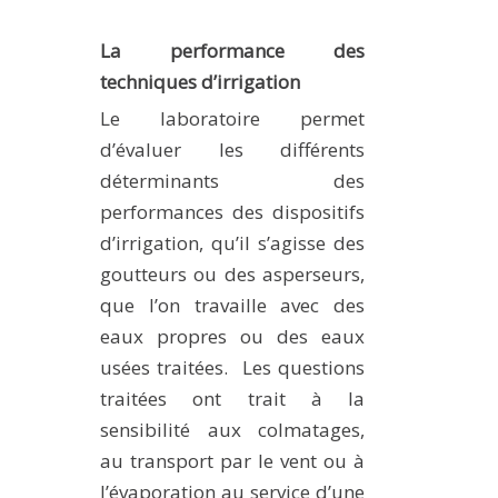
PLATEFORMES EXPÉRIMENTALES
La performance des
IMPLANTATIONS GÉOGRAPHIQUES
techniques d’irrigation
PROJETS EN COURS
Le laboratoire permet
PROJETS TERMINÉS
d’évaluer les différents
NOS RÉSEAUX SCIENTIFIQUES ET TECHNIQUES
déterminants des
performances des dispositifs
SÉMINAIRES RÉGULIERS
FORMATION
d’irrigation, qu’il s’agisse des
goutteurs ou des asperseurs,
MASTER
que l’on travaille avec des
INGÉNIEUR
eaux propres ou des eaux
FORMATION CONTINUE
usées traitées. Les questions
FORMATION DOCTORALE
traitées ont trait à la
THÈSES EN COURS
sensibilité aux colmatages,
au transport par le vent ou à
MOOC
PRODUCTION
l’évaporation au service d’une