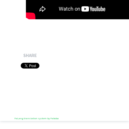
SHARE
FaLang translation system by Faboba