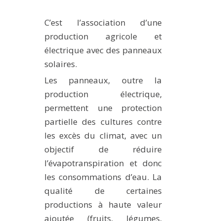
PLATEFORMES EXPÉRIMENTALES
C’est l’association d’une
IMPLANTATIONS GÉOGRAPHIQUES
production agricole et
PROJETS EN COURS
électrique avec des panneaux
PROJETS TERMINÉS
solaires.
NOS RÉSEAUX SCIENTIFIQUES ET TECHNIQUES
Les panneaux, outre la
production électrique,
SÉMINAIRES RÉGULIERS
FORMATION
permettent une protection
partielle des cultures contre
MASTER
les excès du climat, avec un
INGÉNIEUR
objectif de réduire
FORMATION CONTINUE
l’évapotranspiration et donc
FORMATION DOCTORALE
les consommations d’eau. La
THÈSES EN COURS
qualité de certaines
productions à haute valeur
MOOC
PRODUCTION
ajoutée (fruits, légumes,