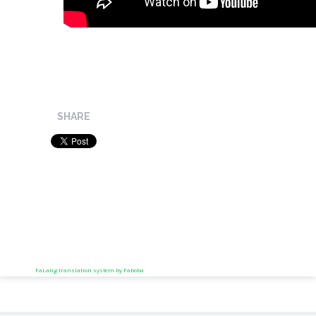
SHARE
FaLang translation system by Faboba