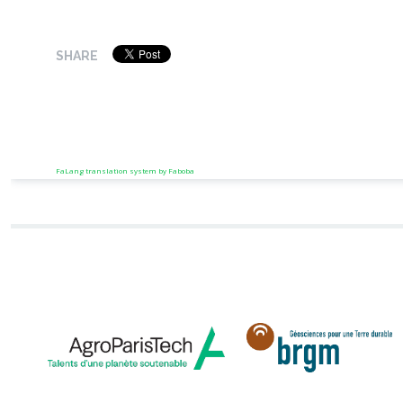
SHARE
FaLang translation system by Faboba