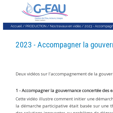
Accueil
/
PRODUCTION
/
Nos travaux en vidéo
/
2023 - Accompagne
2023 - Accompagner la gouver
Deux vidéos sur l'accompagnement de la gouverna
1 - Accompagner la gouvernance concertée des e
Cette vidéo illustre comment initier une démarch
la démarche participative était basée sur une th
des solutions innovantes au problème de dégradat