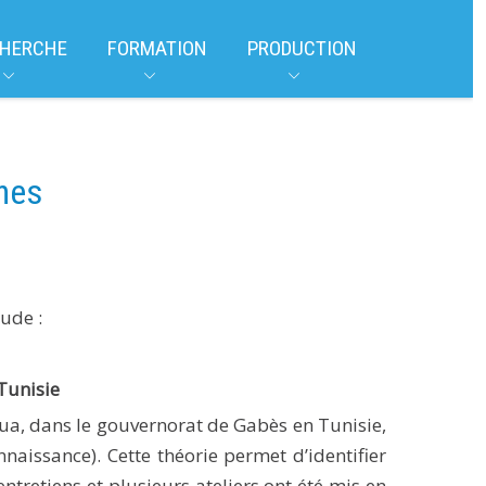
HERCHE
FORMATION
PRODUCTION
nes
ude :
Tunisie
oua, dans le gouvernorat de Gabès en Tunisie,
naissance). Cette théorie permet d’identifier
tretiens et plusieurs ateliers ont été mis en