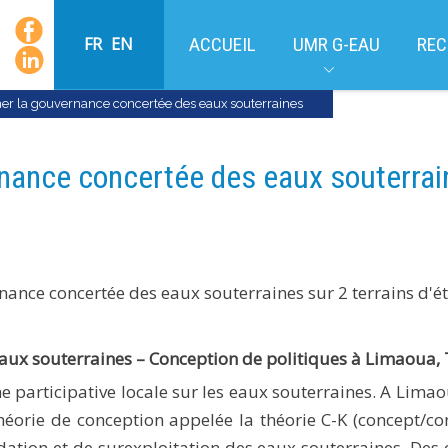
FR
EN
ACCUEIL
UMR G-EAU
REC
r la gouvernance concertée des eaux souterraines
nance concertée des eaux souterrai
nce concertée des eaux souterraines sur 2 terrains d'ét
aux souterraines – Conception de politiques à Limaoua, 
e participative locale sur les eaux souterraines. A Lima
éorie de conception appelée la théorie C-K (concept/con
ion et de surexploitation des eaux souterraines. Des en