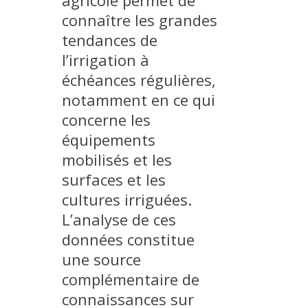
agricole permet de
PLATEFORMES EXPÉRIMENTALES
connaître les grandes
tendances de
IMPLANTATIONS GÉOGRAPHIQUES
l’irrigation à
PROJETS EN COURS
échéances régulières,
PROJETS TERMINÉS
notamment en ce qui
NOS RÉSEAUX SCIENTIFIQUES ET TECHNIQUES
concerne les
SÉMINAIRES RÉGULIERS
équipements
FORMATION
mobilisés et les
MASTER
surfaces et les
INGÉNIEUR
cultures irriguées.
L’analyse de ces
FORMATION CONTINUE
données constitue
FORMATION DOCTORALE
une source
THÈSES EN COURS
complémentaire de
MOOC
connaissances sur
PRODUCTION