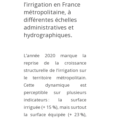
l’irrigation en France
MÉTHODES ET OUTILS
métropolitaine, à
LOGICIELS
différentes échelles
PUBLICATIONS SUR HAL
administratives et
HDR
hydrographiques.
THÈSES
WORKING PAPERS
L’année 2020 marque la
NOTES THÉMATIQUES
reprise de la croissance
NOS TRAVAUX EN VIDÉO
structurelle de l’irrigation sur
le territoire métropolitain.
Cette dynamique est
perceptible sur plusieurs
indicateurs : la surface
irriguée (+ 15 %), mais surtout
la surface équipée (+ 23 %),