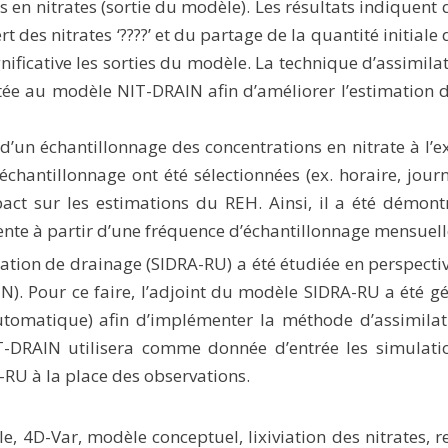
en nitrates (sortie du modèle). Les résultats indiquent 
t des nitrates ‘
????
’ et du partage de la quantité initiale 
nificative les sorties du modèle. La technique d’assimila
tée au modèle NIT-DRAIN afin d’améliorer l’estimation
 d’un échantillonnage des concentrations en nitrate à l’e
chantillonnage ont été sélectionnées (ex. horaire, journ
mpact sur les estimations du REH. Ainsi, il a été démon
ente à partir d’une fréquence d’échantillonnage mensuell
tion de drainage (SIDRA-RU) a été étudiée en perspecti
N). Pour ce faire, l’adjoint du modèle SIDRA-RU a été g
automatique) afin d’implémenter la méthode d’assimila
IT-DRAIN utilisera comme donnée d’entrée les simulati
RU à la place des observations.
e, 4D-Var, modèle conceptuel, lixiviation des nitrates, r