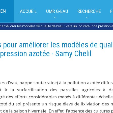
EN
ACCUEIL
UMR G-EAU
RECHERCHE
F
 améliorer les modèles de qualité de l'eau : vers un indicateur de pression 
 pour améliorer les modèles de qual
e pression azotée - Samy Chelil
urs d’eau, nappe souterraine) à la pollution azotée diffu
 à la surfertilisation des parcelles agricoles à de
é des efforts considérables menés à différentes échell
zoté du sol présente un risque élevé de lixiviation des n
e la saison hivernale. En effet, l’absence des cultures 