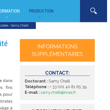
ORMATION
PRODUCTION
azotée - Samy Chelil
ité
INFORMATIONS
SUPPLÉMENTAIRES
CONTACT:
se dans
Doctorant :
Samy Chelil
s fins
Téléphone :
+ 33 (0)1 40 81 65 39
E-mail :
samy.chelil@inrae.fr
es pour
itrates
piège à