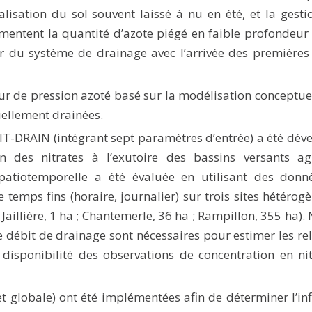
ralisation du sol souvent laissé à nu en été, et la gest
entent la quantité d’azote piégé en faible profondeur
eur du système de drainage avec l’arrivée des premières
eur de pression azoté basé sur la modélisation conceptue
ciellement drainées.
T-DRAIN (intégrant sept paramètres d’entrée) a été dév
on des nitrates à l’exutoire des bassins versants agr
 spatiotemporelle a été évaluée en utilisant des donn
temps fins (horaire, journalier) sur trois sites hétérog
Jaillière, 1 ha ; Chantemerle, 36 ha ; Rampillon, 355 ha).
 débit de drainage sont nécessaires pour estimer les re
 disponibilité des observations de concentration en ni
et globale) ont été implémentées afin de déterminer l’in