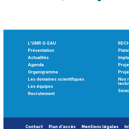
L'UMR G-EAU
REC
Présentation
Plat
Actualités
Impla
Agenda
Proje
Organigramme
Proje
Les domaines scientifiques
Nos r
tech
Les équipes
Sémin
Recrutement
Contact
Plan d'accès
Mentions légales
In