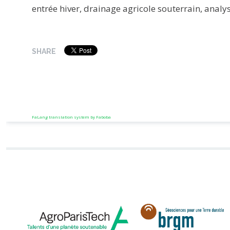
entrée hiver, drainage agricole souterrain, analys
SHARE
FaLang translation system by Faboba