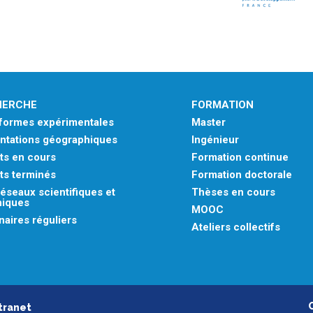
HERCHE
FORMATION
eformes expérimentales
Master
ntations géographiques
Ingénieur
ts en cours
Formation continue
ts terminés
Formation doctorale
éseaux scientifiques et
Thèses en cours
niques
MOOC
aires réguliers
Ateliers collectifs
tranet