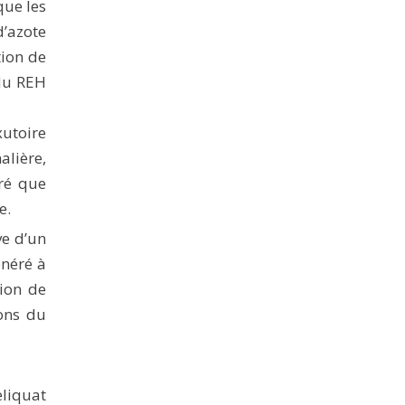
que les
d’azote
tion de
 du REH
xutoire
alière,
tré que
e.
ve d’un
énéré à
tion de
ons du
eliquat