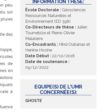
INFORMATION THESE:
ion peu
École Doctorale :
Géosciences
 du sol
Ressources Naturelles et
 pluies
Environnement (ED 398)
Co-Directeurs de thèse :
Julien
Tournebize et Pierre-Olivier
lle des
Malaterre
Co-Encadrants :
Hind Oubanas et
eloppé,
Henine Hocine
icoles
Date Début :
22/10/2018
Date de soutenance :
ées de
09/12/2022
ènes en
 Notons
liquats
EQUIPE(S) DE L'UMR
trate à
CONCERNÉE(S):
GHOSTE
fluence