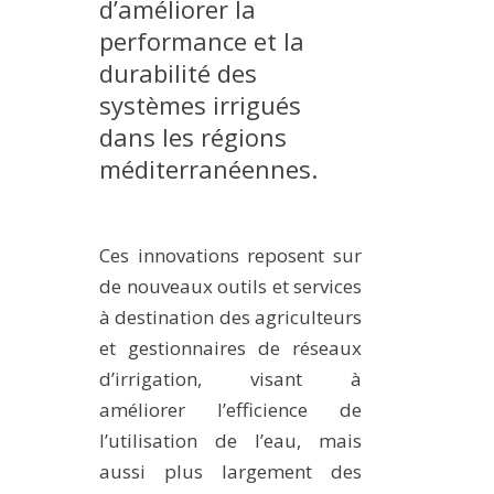
d’améliorer la
MÉTHODES ET OUTILS
performance et la
LOGICIELS
durabilité des
systèmes irrigués
PUBLICATIONS SUR HAL
dans les régions
HDR
méditerranéennes.
THÈSES
WORKING PAPERS
NOTES THÉMATIQUES
Ces innovations reposent sur
de nouveaux outils et services
NOS TRAVAUX EN VIDÉO
à destination des agriculteurs
et gestionnaires de réseaux
d’irrigation, visant à
améliorer l’efficience de
l’utilisation de l’eau, mais
aussi plus largement des