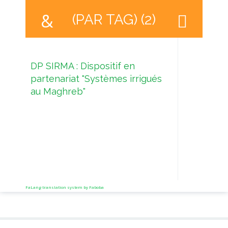
(PAR TAG) (2)
DP SIRMA : Dispositif en
partenariat "Systèmes irrigués
au Maghreb"
Comi
de l
FaLang translation system by Faboba