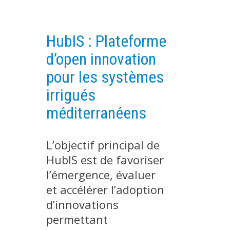
PLATEFORMES EXPÉRIMENTALES
IMPLANTATIONS GÉOGRAPHIQUES
HubIS : Plateforme
PROJETS EN COURS
d’open innovation
PROJETS TERMINÉS
pour les systèmes
NOS RÉSEAUX SCIENTIFIQUES ET TECHNIQUES
irrigués
SÉMINAIRES RÉGULIERS
méditerranéens
FORMATION
MASTER
L’objectif principal de
INGÉNIEUR
HubIS est de favoriser
FORMATION CONTINUE
l’émergence, évaluer
FORMATION DOCTORALE
et accélérer l’adoption
THÈSES EN COURS
d’innovations
MOOC
permettant
PRODUCTION