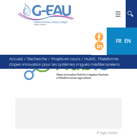
ACCUEIL
UMR G-EAU
FR
EN
PRÉSENTATION
ACTUALITÉS
Accueil
/
Recherche
/
Projets en cours
/
HubIS : Plateforme
d’open innovation pour les systèmes irrigués méditerranéens
AGENDA
CALENDRIER DES ÉVÈNEMENTS
ORGANIGRAMME
LISTE DU PERSONNEL
LES DOMAINES SCIENTIFIQUES
LES ÉQUIPES
RECRUTEMENT
© logo Hubis
RECHERCHE