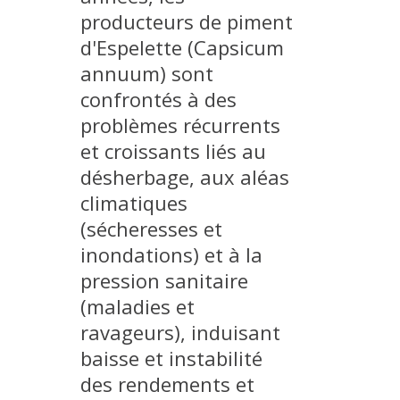
producteurs de piment
MÉTHODES ET OUTILS
d'Espelette (Capsicum
LOGICIELS
annuum) sont
PUBLICATIONS SUR HAL
confrontés à des
HDR
problèmes récurrents
THÈSES
et croissants liés au
WORKING PAPERS
désherbage, aux aléas
climatiques
NOTES THÉMATIQUES
(sécheresses et
NOS TRAVAUX EN VIDÉO
inondations) et à la
pression sanitaire
(maladies et
ravageurs), induisant
baisse et instabilité
des rendements et