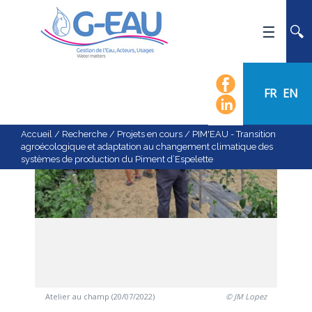
ACCUEIL
UMR G-EAU
FR
EN
PRÉSENTATION
ACTUALITÉS
Accueil
/
Recherche
/
Projets en cours
/
PIM'EAU - Transition
agroécologique et adaptation au changement climatique des
AGENDA
systèmes de production du Piment d’Espelette
CALENDRIER DES ÉVÈNEMENTS
ORGANIGRAMME
LISTE DU PERSONNEL
LES DOMAINES SCIENTIFIQUES
LES ÉQUIPES
RECRUTEMENT
Atelier au champ (20/07/2022)
© JM Lopez
RECHERCHE