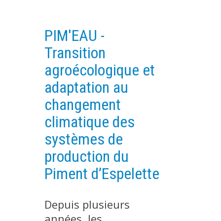
PLATEFORMES EXPÉRIMENTALES
IMPLANTATIONS GÉOGRAPHIQUES
PIM'EAU -
PROJETS EN COURS
Transition
PROJETS TERMINÉS
agroécologique et
NOS RÉSEAUX SCIENTIFIQUES ET TECHNIQUES
adaptation au
SÉMINAIRES RÉGULIERS
changement
FORMATION
climatique des
MASTER
systèmes de
INGÉNIEUR
production du
FORMATION CONTINUE
Piment d’Espelette
FORMATION DOCTORALE
THÈSES EN COURS
Depuis plusieurs
MOOC
années, les
PRODUCTION