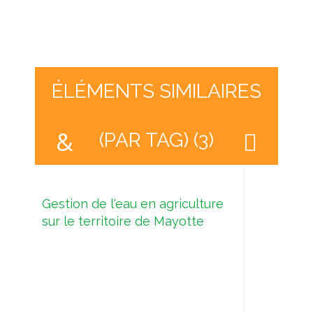
ÉLÉMENTS SIMILAIRES
(PAR TAG) (3)
Gestion de l'eau en agriculture
sur le territoire de Mayotte
Sant
comm
déve