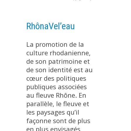
PLATEFORMES EXPÉRIMENTALES
IMPLANTATIONS GÉOGRAPHIQUES
RhônaVel’eau
PROJETS EN COURS
PROJETS TERMINÉS
La promotion de la
NOS RÉSEAUX SCIENTIFIQUES ET TECHNIQUES
culture rhodanienne,
SÉMINAIRES RÉGULIERS
de son patrimoine et
FORMATION
de son identité est au
MASTER
cœur des politiques
INGÉNIEUR
publiques associées
FORMATION CONTINUE
au fleuve Rhône. En
parallèle, le fleuve et
FORMATION DOCTORALE
les paysages qu’il
THÈSES EN COURS
façonne sont de plus
MOOC
en plus envisagés
PRODUCTION