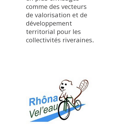
comme des vecteurs
MÉTHODES ET OUTILS
de valorisation et de
LOGICIELS
développement
PUBLICATIONS SUR HAL
territorial pour les
HDR
collectivités riveraines.
THÈSES
WORKING PAPERS
NOTES THÉMATIQUES
NOS TRAVAUX EN VIDÉO