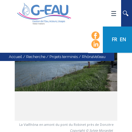
ACCUEIL
UMR G-EAU
FR
EN
PRÉSENTATION
ACTUALITÉS
Accueil
/
Recherche
/
Projets terminés
/
RhônaVel’eau
AGENDA
CALENDRIER DES ÉVÈNEMENTS
ORGANIGRAMME
LISTE DU PERSONNEL
LES DOMAINES SCIENTIFIQUES
LES ÉQUIPES
RECRUTEMENT
La ViaRhôna en amont du pont du Robinet près de Donzère
RECHERCHE
Copyright © Sylvie Morardet