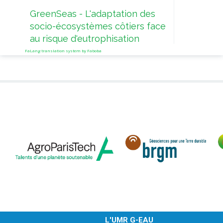
déve
GreenSeas - L'adaptation des
de l
socio-écosystèmes côtiers face
au risque d'eutrophisation
FaLang translation system by Faboba
L'UMR G-EAU