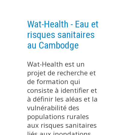
PLATEFORMES EXPÉRIMENTALES
IMPLANTATIONS GÉOGRAPHIQUES
Wat-Health - Eau et
PROJETS EN COURS
risques sanitaires
PROJETS TERMINÉS
au Cambodge
NOS RÉSEAUX SCIENTIFIQUES ET TECHNIQUES
SÉMINAIRES RÉGULIERS
Wat-Health est un
FORMATION
projet de recherche et
MASTER
de formation qui
INGÉNIEUR
consiste à identifier et
FORMATION CONTINUE
à définir les aléas et la
FORMATION DOCTORALE
vulnérabilité des
populations rurales
THÈSES EN COURS
aux risques sanitaires
MOOC
liés aux inondations,
PRODUCTION