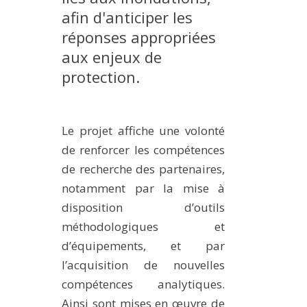
afin d'anticiper les
MÉTHODES ET OUTILS
réponses appropriées
LOGICIELS
aux enjeux de
PUBLICATIONS SUR HAL
protection.
HDR
THÈSES
Le projet affiche une volonté
WORKING PAPERS
de renforcer les compétences
NOTES THÉMATIQUES
de recherche des partenaires,
NOS TRAVAUX EN VIDÉO
notamment par la mise à
disposition d’outils
méthodologiques et
d’équipements, et par
l’acquisition de nouvelles
compétences analytiques.
Ainsi sont mises en œuvre de