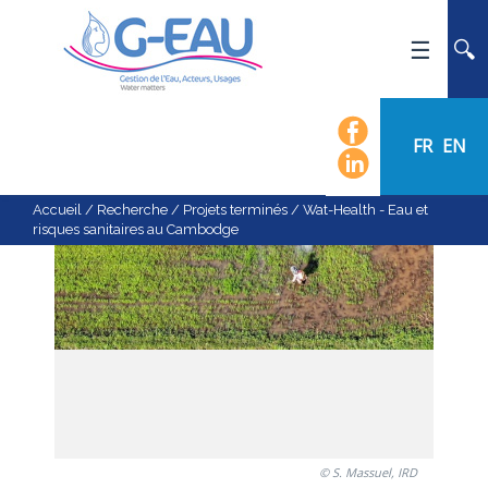
ACCUEIL
UMR G-EAU
FR
EN
PRÉSENTATION
ACTUALITÉS
Accueil
/
Recherche
/
Projets terminés
/
Wat-Health - Eau et
risques sanitaires au Cambodge
AGENDA
CALENDRIER DES ÉVÈNEMENTS
ORGANIGRAMME
LISTE DU PERSONNEL
LES DOMAINES SCIENTIFIQUES
LES ÉQUIPES
RECRUTEMENT
© S. Massuel, IRD
RECHERCHE