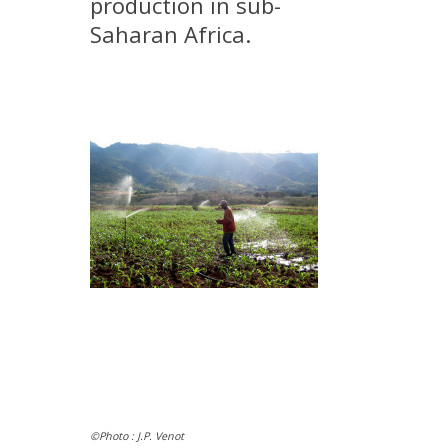
production in sub-
MÉTHODES ET OUTILS
Saharan Africa.
LOGICIELS
PUBLICATIONS SUR HAL
HDR
THÈSES
WORKING PAPERS
NOTES THÉMATIQUES
NOS TRAVAUX EN VIDÉO
©Photo : J.P. Venot