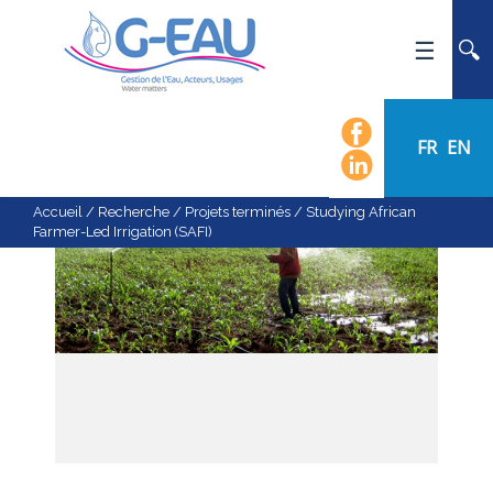
ACCUEIL
UMR G-EAU
FR
EN
PRÉSENTATION
ACTUALITÉS
Accueil
/
Recherche
/
Projets terminés
/
Studying African
Farmer-Led Irrigation (SAFI)
AGENDA
CALENDRIER DES ÉVÈNEMENTS
ORGANIGRAMME
LISTE DU PERSONNEL
LES DOMAINES SCIENTIFIQUES
LES ÉQUIPES
RECRUTEMENT
RECHERCHE