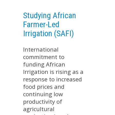
PLATEFORMES EXPÉRIMENTALES
Studying African
IMPLANTATIONS GÉOGRAPHIQUES
Farmer-Led
PROJETS EN COURS
Irrigation (SAFI)
PROJETS TERMINÉS
NOS RÉSEAUX SCIENTIFIQUES ET TECHNIQUES
International
SÉMINAIRES RÉGULIERS
commitment to
FORMATION
funding African
MASTER
Irrigation is rising as a
INGÉNIEUR
response to increased
FORMATION CONTINUE
food prices and
FORMATION DOCTORALE
continuing low
THÈSES EN COURS
productivity of
MOOC
agricultural
PRODUCTION