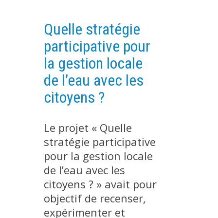
PLATEFORMES EXPÉRIMENTALES
Quelle stratégie
IMPLANTATIONS GÉOGRAPHIQUES
participative pour
PROJETS EN COURS
la gestion locale
PROJETS TERMINÉS
de l’eau avec les
NOS RÉSEAUX SCIENTIFIQUES ET TECHNIQUES
citoyens ?
SÉMINAIRES RÉGULIERS
FORMATION
MASTER
Le projet « Quelle
INGÉNIEUR
stratégie participative
pour la gestion locale
FORMATION CONTINUE
de l’eau avec les
FORMATION DOCTORALE
citoyens ? » avait pour
THÈSES EN COURS
objectif de recenser,
MOOC
expérimenter et
PRODUCTION