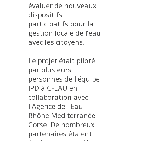
évaluer de nouveaux
MÉTHODES ET OUTILS
dispositifs
LOGICIELS
participatifs pour la
PUBLICATIONS SUR HAL
gestion locale de l’eau
HDR
avec les citoyens.
THÈSES
Le projet était piloté
WORKING PAPERS
par plusieurs
NOTES THÉMATIQUES
personnes de l'équipe
NOS TRAVAUX EN VIDÉO
IPD à G-EAU en
collaboration avec
l'Agence de l'Eau
Rhône Mediterranée
Corse. De nombreux
partenaires étaient