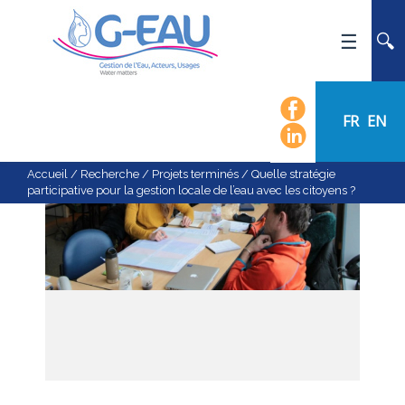
ACCUEIL
UMR G-EAU
FR
EN
PRÉSENTATION
ACTUALITÉS
Accueil
/
Recherche
/
Projets terminés
/
Quelle stratégie
participative pour la gestion locale de l’eau avec les citoyens ?
AGENDA
CALENDRIER DES ÉVÈNEMENTS
ORGANIGRAMME
LISTE DU PERSONNEL
LES DOMAINES SCIENTIFIQUES
LES ÉQUIPES
RECRUTEMENT
RECHERCHE