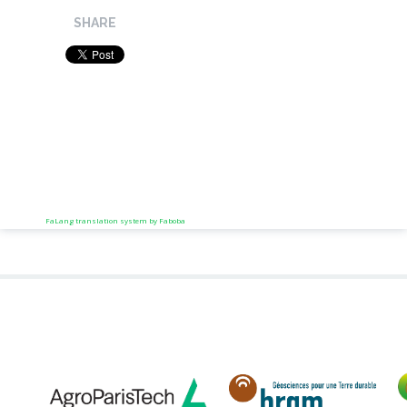
SHARE
FaLang translation system by Faboba