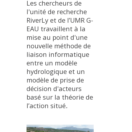
Les chercheurs de
MÉTHODES ET OUTILS
l'unité de recherche
LOGICIELS
RiverLy et de l’UMR G-
PUBLICATIONS SUR HAL
EAU travaillent à la
mise au point d'une
HDR
nouvelle méthode de
THÈSES
liaison informatique
WORKING PAPERS
entre un modèle
NOTES THÉMATIQUES
hydrologique et un
NOS TRAVAUX EN VIDÉO
modèle de prise de
décision d'acteurs
basé sur la théorie de
l’action situé.