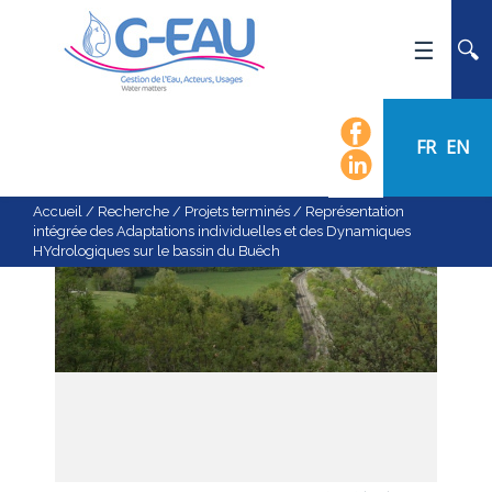
ACCUEIL
UMR G-EAU
FR
EN
PRÉSENTATION
ACTUALITÉS
Accueil
/
Recherche
/
Projets terminés
/
Représentation
intégrée des Adaptations individuelles et des Dynamiques
AGENDA
HYdrologiques sur le bassin du Buëch
CALENDRIER DES ÉVÈNEMENTS
ORGANIGRAMME
LISTE DU PERSONNEL
LES DOMAINES SCIENTIFIQUES
LES ÉQUIPES
RECRUTEMENT
RECHERCHE