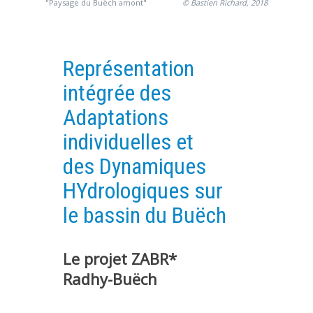
"Paysage du Buëch amont"
© Bastien Richard, 2018
PLATEFORMES EXPÉRIMENTALES
IMPLANTATIONS GÉOGRAPHIQUES
Représentation
PROJETS EN COURS
intégrée des
PROJETS TERMINÉS
Adaptations
NOS RÉSEAUX SCIENTIFIQUES ET TECHNIQUES
individuelles et
SÉMINAIRES RÉGULIERS
FORMATION
des Dynamiques
MASTER
HYdrologiques sur
INGÉNIEUR
le bassin du Buëch
FORMATION CONTINUE
FORMATION DOCTORALE
Le projet ZABR*
THÈSES EN COURS
Radhy-Buëch
MOOC
PRODUCTION