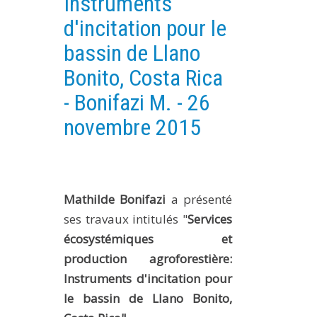
Instruments
PLATEFORMES EXPÉRIMENTALES
d'incitation pour le
IMPLANTATIONS GÉOGRAPHIQUES
bassin de Llano
PROJETS EN COURS
Bonito, Costa Rica
PROJETS TERMINÉS
- Bonifazi M. - 26
NOS RÉSEAUX SCIENTIFIQUES ET TECHNIQUES
novembre 2015
SÉMINAIRES RÉGULIERS
FORMATION
MASTER
Mathilde Bonifazi
a présenté
INGÉNIEUR
ses travaux intitulés "
Services
FORMATION CONTINUE
écosystémiques et
FORMATION DOCTORALE
production agroforestière:
THÈSES EN COURS
Instruments d'incitation pour
MOOC
le bassin de Llano Bonito,
PRODUCTION