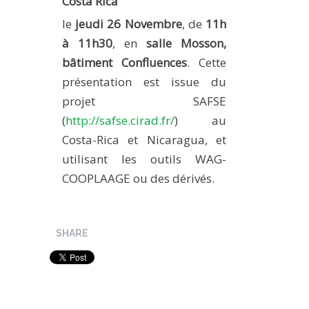
Costa Rica"
MÉTHODES ET OUTILS
le
jeudi 26 Novembre
, de
11h
LOGICIELS
à 11h30
, en
salle Mosson,
bâtiment Confluences
. Cette
PUBLICATIONS SUR HAL
présentation est issue du
HDR
projet SAFSE
THÈSES
(
http://safse.cirad.fr/
) au
WORKING PAPERS
Costa-Rica et Nicaragua, et
NOTES THÉMATIQUES
utilisant les outils WAG-
COOPLAAGE ou des dérivés.
NOS TRAVAUX EN VIDÉO
SHARE