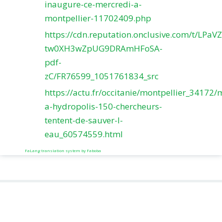
inaugure-ce-mercredi-a-
montpellier-11702409.php
https://cdn.reputation.onclusive.com/t/LPaV
tw0XH3wZpUG9DRAmHFoSA-
pdf-
zC/FR76599_1051761834_src
https://actu.fr/occitanie/montpellier_34172/
a-hydropolis-150-chercheurs-
tentent-de-sauver-l-
eau_60574559.html
FaLang translation system by Faboba