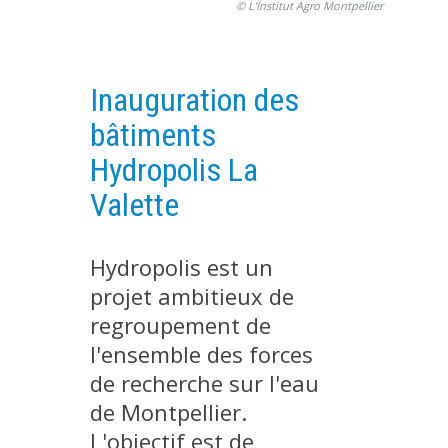
© L'Institut Agro Montpellier
PLATEFORMES EXPÉRIMENTALES
IMPLANTATIONS GÉOGRAPHIQUES
Inauguration des
PROJETS EN COURS
bâtiments
PROJETS TERMINÉS
NOS RÉSEAUX SCIENTIFIQUES ET TECHNIQUES
Hydropolis La
SÉMINAIRES RÉGULIERS
Valette
FORMATION
MASTER
Hydropolis est un
INGÉNIEUR
projet ambitieux de
FORMATION CONTINUE
regroupement de
l'ensemble des forces
FORMATION DOCTORALE
de recherche sur l'eau
THÈSES EN COURS
de Montpellier.
MOOC
L'objectif est de
PRODUCTION