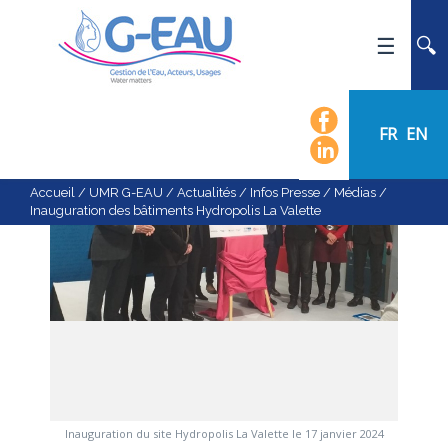
ACCUEIL
UMR G-EAU
FR
EN
PRÉSENTATION
ACTUALITÉS
Accueil
/
UMR G-EAU
/
Actualités
/
Infos Presse / Médias
/
Inauguration des bâtiments Hydropolis La Valette
AGENDA
CALENDRIER DES ÉVÈNEMENTS
ORGANIGRAMME
LISTE DU PERSONNEL
LES DOMAINES SCIENTIFIQUES
LES ÉQUIPES
RECRUTEMENT
Inauguration du site Hydropolis La Valette le 17 janvier 2024
RECHERCHE