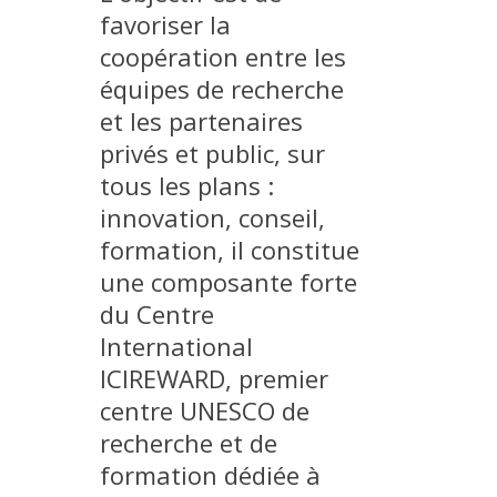
favoriser la
MÉTHODES ET OUTILS
coopération entre les
LOGICIELS
équipes de recherche
PUBLICATIONS SUR HAL
et les partenaires
HDR
privés et public, sur
THÈSES
tous les plans :
innovation, conseil,
WORKING PAPERS
formation, il constitue
NOTES THÉMATIQUES
une composante forte
NOS TRAVAUX EN VIDÉO
du Centre
International
ICIREWARD, premier
centre UNESCO de
recherche et de
formation dédiée à