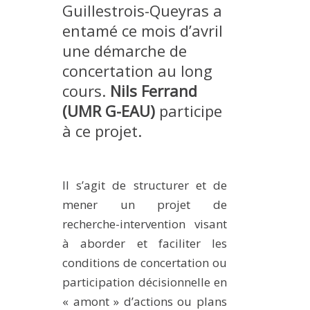
Guillestrois-Queyras a
MÉTHODES ET OUTILS
entamé ce mois d’avril
LOGICIELS
une démarche de
PUBLICATIONS SUR HAL
concertation au long
HDR
cours.
Nils Ferrand
(UMR G-EAU)
participe
THÈSES
à ce projet.
WORKING PAPERS
NOTES THÉMATIQUES
NOS TRAVAUX EN VIDÉO
Il s’agit de structurer et de
mener un projet de
recherche-intervention visant
à aborder et faciliter les
conditions de concertation ou
participation décisionnelle en
« amont » d’actions ou plans