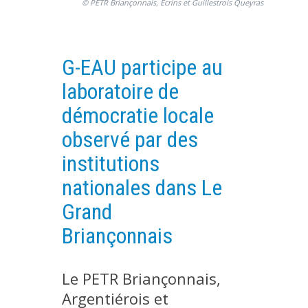
© PETR Briançonnais, Ecrins et Guillestrois Queyras
PLATEFORMES EXPÉRIMENTALES
IMPLANTATIONS GÉOGRAPHIQUES
G-EAU participe au
PROJETS EN COURS
laboratoire de
PROJETS TERMINÉS
démocratie locale
NOS RÉSEAUX SCIENTIFIQUES ET TECHNIQUES
observé par des
SÉMINAIRES RÉGULIERS
FORMATION
institutions
MASTER
nationales dans Le
INGÉNIEUR
Grand
FORMATION CONTINUE
Briançonnais
FORMATION DOCTORALE
THÈSES EN COURS
Le PETR Briançonnais,
MOOC
Argentiérois et
PRODUCTION