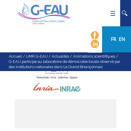
ACCUEIL
UMR G-EAU
FR
EN
PRÉSENTATION
ACTUALITÉS
Accueil
/
UMR G-EAU
/
Actualités
/
Animations scientifiques
/
G-EAU participe au laboratoire de démocratie locale observé par
AGENDA
des institutions nationales dans Le Grand Briançonnais
CALENDRIER DES ÉVÈNEMENTS
ORGANIGRAMME
LISTE DU PERSONNEL
LES DOMAINES SCIENTIFIQUES
LES ÉQUIPES
RECRUTEMENT
RECHERCHE