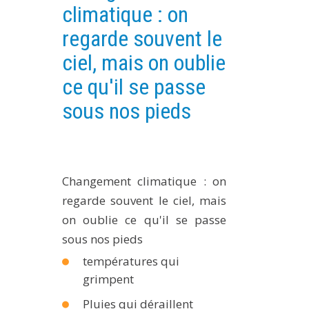
climatique : on
PLATEFORMES EXPÉRIMENTALES
regarde souvent le
IMPLANTATIONS GÉOGRAPHIQUES
ciel, mais on oublie
PROJETS EN COURS
ce qu'il se passe
PROJETS TERMINÉS
sous nos pieds
NOS RÉSEAUX SCIENTIFIQUES ET TECHNIQUES
SÉMINAIRES RÉGULIERS
FORMATION
MASTER
Changement climatique : on
INGÉNIEUR
regarde souvent le ciel, mais
FORMATION CONTINUE
on oublie ce qu'il se passe
sous nos pieds
FORMATION DOCTORALE
températures qui
THÈSES EN COURS
grimpent
MOOC
Pluies qui déraillent
PRODUCTION