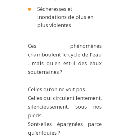
MÉTHODES ET OUTILS
Sécheresses et
inondations de plus en
LOGICIELS
plus violentes
PUBLICATIONS SUR HAL
HDR
Ces phénomènes
THÈSES
chamboulent le cycle de l'eau
WORKING PAPERS
...mais qu'en est-il des eaux
NOTES THÉMATIQUES
souterraines ?
NOS TRAVAUX EN VIDÉO
Celles qu’on ne voit pas.
Celles qui circulent lentement,
silencieusement, sous nos
pieds.
Sont-elles épargnées parce
qu’enfouies ?