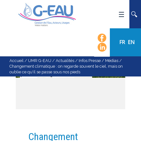
ACCUEIL
UMR G-EAU
FR
EN
PRÉSENTATION
ACTUALITÉS
Accueil
/
UMR G-EAU
/
Actualités
/
Infos Presse / Médias
/
Changement climatique : on regarde souvent le ciel, mais on
AGENDA
oublie ce qu'il se passe sous nos pieds
CALENDRIER DES ÉVÈNEMENTS
ORGANIGRAMME
LISTE DU PERSONNEL
LES DOMAINES SCIENTIFIQUES
LES ÉQUIPES
RECRUTEMENT
Changement
RECHERCHE