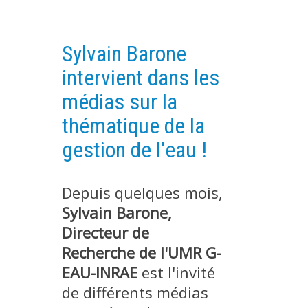
PLATEFORMES EXPÉRIMENTALES
IMPLANTATIONS GÉOGRAPHIQUES
Sylvain Barone
PROJETS EN COURS
intervient dans les
PROJETS TERMINÉS
médias sur la
NOS RÉSEAUX SCIENTIFIQUES ET TECHNIQUES
thématique de la
SÉMINAIRES RÉGULIERS
gestion de l'eau !
FORMATION
MASTER
Depuis quelques mois,
INGÉNIEUR
Sylvain Barone,
FORMATION CONTINUE
Directeur de
FORMATION DOCTORALE
Recherche de l'UMR G-
THÈSES EN COURS
EAU-INRAE
est l'invité
MOOC
de différents médias
PRODUCTION