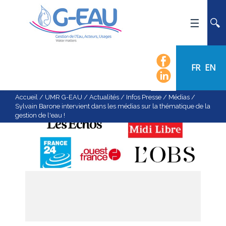
ACCUEIL
UMR G-EAU
FR
EN
PRÉSENTATION
ACTUALITÉS
Accueil
/
UMR G-EAU
/
Actualités
/
Infos Presse / Médias
/
Sylvain Barone intervient dans les médias sur la thématique de la
AGENDA
gestion de l'eau !
CALENDRIER DES ÉVÈNEMENTS
ORGANIGRAMME
LISTE DU PERSONNEL
LES DOMAINES SCIENTIFIQUES
LES ÉQUIPES
RECRUTEMENT
RECHERCHE