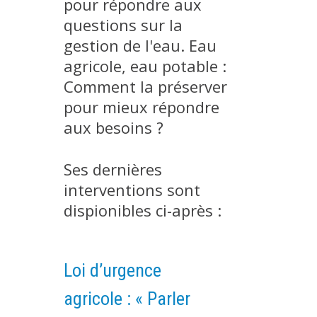
pour répondre aux
MÉTHODES ET OUTILS
questions sur la
LOGICIELS
gestion de l'eau. Eau
agricole, eau potable :
PUBLICATIONS SUR HAL
Comment la préserver
HDR
pour mieux répondre
THÈSES
aux besoins ?
WORKING PAPERS
NOTES THÉMATIQUES
Ses dernières
NOS TRAVAUX EN VIDÉO
interventions sont
dispionibles ci-après :
Loi d’urgence
agricole : « Parler