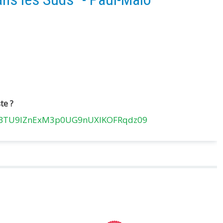
te ?
0xBTU9lZnExM3p0UG9nUXlKOFRqdz09