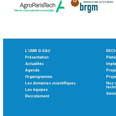
L'UMR G-EAU
REC
Présentation
Plat
Actualités
Impla
Agenda
Proje
Organigramme
Proje
Les domaines scientifiques
Nos r
tech
Les équipes
Sémin
Recrutement