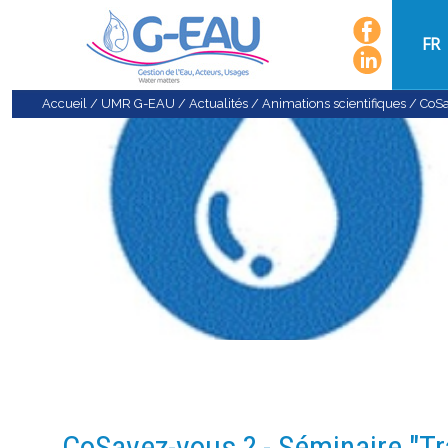
FR
Accueil
/
UMR G-EAU
/
Actualités
/
Animations scientifiques
/
CoSa
CoSavez-vous ? - Séminaire "Tr