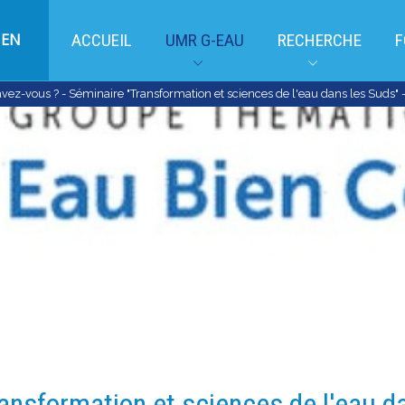
EN
ACCUEIL
UMR G-EAU
RECHERCHE
F
vez-vous ? - Séminaire "Transformation et sciences de l'eau dans les Suds"
ansformation et sciences de l'eau da