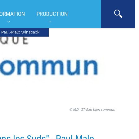
ORMATION
PRODUCTION
 - Paul-Malo Winsback
© IRD, GT-Eau bien commun
ns les Suds" - Paul-Malo