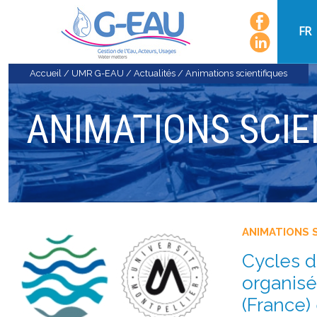
FR
Accueil
/
UMR G-EAU
/
Actualités
/
Animations scientifiques
ANIMATIONS SCIE
ANIMATIONS 
Cycles d
organis
(France)