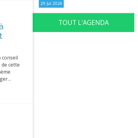
29 Jui 2026
TOUT L'AGENDA
à
t
 conseil
 de cette
thème
rger…