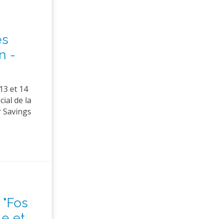
es
n -
13 et 14
ial de la
r Savings
 "Fos
le et