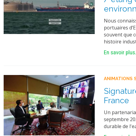
environ
Nous connaiss
portuaires d’
souvent que ce
histoire indus
En savoir plus.
ANIMATIONS 
Signatur
France
Un partenariat
septembre 202
durable de l'e