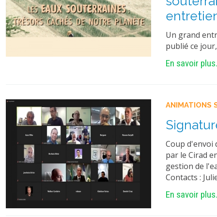
souterra
entretie
Un grand entr
publié ce jour
En savoir plus.
ANIMATIONS 
Signatur
Coup d'envoi 
par le Cirad e
gestion de l'e
Contacts : Jul
En savoir plus.