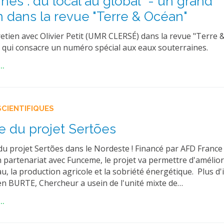
ines : du local au global" - un grand
n dans la revue "Terre & Océan"
etien avec Olivier Petit (UMR CLERSÉ) dans la revue "Terre 
, qui consacre un numéro spécial aux eaux souterraines.
..
SCIENTIFIQUES
e du projet Sertões
du projet Sertões dans le Nordeste ! Financé par AFD France
n partenariat avec Funceme, le projet va permettre d'amélior
au, la production agricole et la sobriété énergétique. Plus d'
ien BURTE, Chercheur a usein de l'unité mixte de…
..