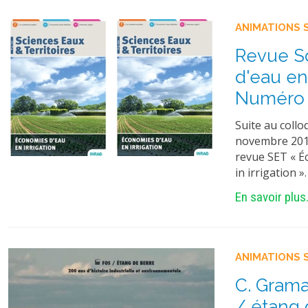
ANIMATIONS 
Revue Sc
d'eau en 
Numéro s
Suite au collo
novembre 2019
revue SET « Éc
in irrigation
En savoir plus.
ANIMATIONS 
C. Grama
/ étang d