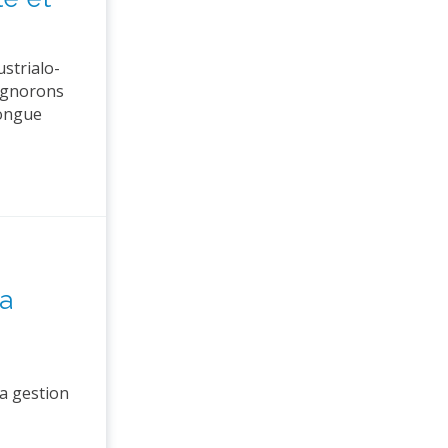
strialo-
 ignorons
longue
la
la gestion