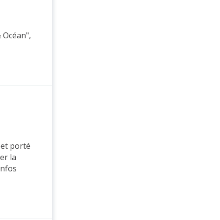
& Océan",
 et porté
er la
infos