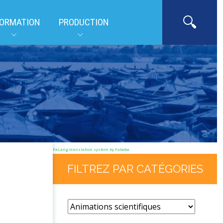
ORMATION
PRODUCTION
FaLang translation system by Faboba
FILTREZ PAR CATÉGORIES