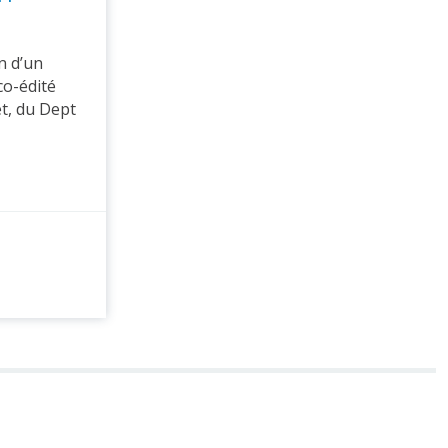
n d’un
co-édité
t, du Dept