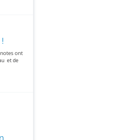
!
 notes ont
Eau et de
an