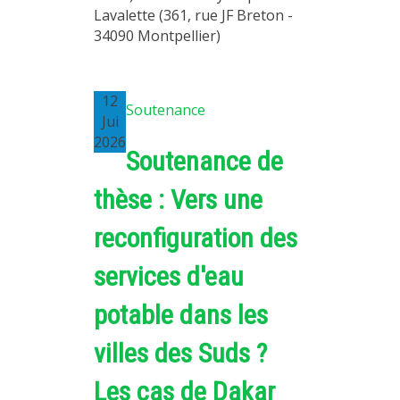
Lavalette (361, rue JF Breton -
MÉTHODES ET OUTILS
34090 Montpellier)
LOGICIELS
PUBLICATIONS SUR HAL
12
Soutenance
HDR
Jui
2026
THÈSES
Soutenance de
WORKING PAPERS
thèse : Vers une
NOTES THÉMATIQUES
reconfiguration des
NOS TRAVAUX EN VIDÉO
services d'eau
potable dans les
villes des Suds ?
Les cas de Dakar