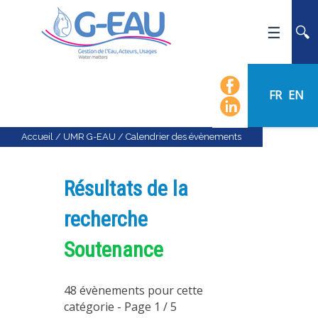
ACCUEIL
UMR G-EAU
FR
EN
PRÉSENTATION
ACTUALITÉS
Accueil
/
UMR G-EAU
/
Calendrier des évènements
AGENDA
CALENDRIER DES ÉVÈNEMENTS
Résultats de la
ORGANIGRAMME
recherche
LISTE DU PERSONNEL
Soutenance
LES DOMAINES SCIENTIFIQUES
LES ÉQUIPES
48 évènements pour cette
RECRUTEMENT
catégorie
- Page 1 / 5
RECHERCHE