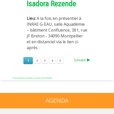
Isadora Rezende
Lieu:
A la fois en présentiel à
INRAE G-EAU, salle Aquadémie
– bâtiment Confluence, 361, rue
JF Breton - 34090 Montpellier
et en distanciel via le lien ci-
après :
Suivant
1
2
3
4
5
FaLang translation system by Faboba
Année
Mois
Année
Mois
précédente
précédent
suivante
suivant
AGENDA