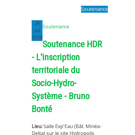
PLATEFORMES EXPÉRIMENTALES
Soutenance
IMPLANTATIONS GÉOGRAPHIQUES
29
Soutenance
PROJETS EN COURS
Jui
2026
PROJETS TERMINÉS
Soutenance HDR
NOS RÉSEAUX SCIENTIFIQUES ET TECHNIQUES
- L'inscription
SÉMINAIRES RÉGULIERS
FORMATION
territoriale du
MASTER
Socio-Hydro-
INGÉNIEUR
Système - Bruno
FORMATION CONTINUE
FORMATION DOCTORALE
Bonté
THÈSES EN COURS
MOOC
Lieu:
Salle Exp'Eau (Bât. Minéa-
PRODUCTION
Delta) sur le site Hydropolis