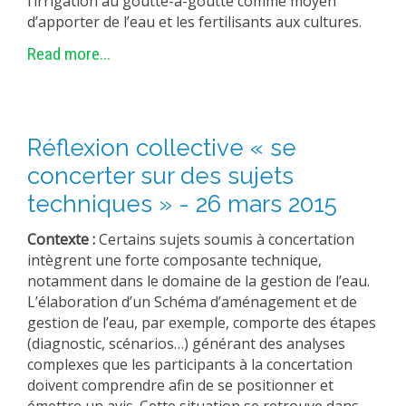
l’irrigation au goutte-à-goutte comme moyen
METHODS AND TOOLS
d’apporter de l’eau et les fertilisants aux cultures.
SOFTWARE
Read more...
PUBLICATIONS SUR HAL
HDR
Réflexion collective « se
THESES
concerter sur des sujets
WORKING PAPERS
techniques » - 26 mars 2015
THEMATIC NOTES
FOR THE PUBLIC
Contexte :
Certains sujets soumis à concertation
intègrent une forte composante technique,
notamment dans le domaine de la gestion de l’eau.
L’élaboration d’un Schéma d’aménagement et de
gestion de l’eau, par exemple, comporte des étapes
(diagnostic, scénarios…) générant des analyses
complexes que les participants à la concertation
doivent comprendre afin de se positionner et