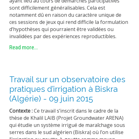
ayant lieu au cours de démarches participatives
sont difficilement généralisables. Cela est
EXPERIMENTAL PLATFORMS
notamment dû en raison du caractère unique de
GEOGRAPHIC LOCATIONS
ces sessions de jeux qui rend difficile la formulation
CURRENT PROJECTS
d’hypothèses qui pourraient être validées ou
invalidées par des expériences reproductibles.
COMPLETED PROJECTS
Read more...
UMR NETWORKS
REGULAR SEMINARS
TRAINING COURSES
MASTER
Travail sur un observatoire des
ENGINEERING
pratiques d’irrigation à Biskra
(Algérie) - 09 juin 2015
EDUCATION AND TRAINING
DOCTORAL TRAINING
Contexte :
Ce travail s’inscrit dans le cadre de la
thèse de Khalil LAIB (Projet Groundwater ARENA)
THESES IN PROGRESS
qui étudie un système irrigué de maraîchage sous
MOOC
serres dans le sud algérien (Biskra) où l’on utilise
PRODUCTION