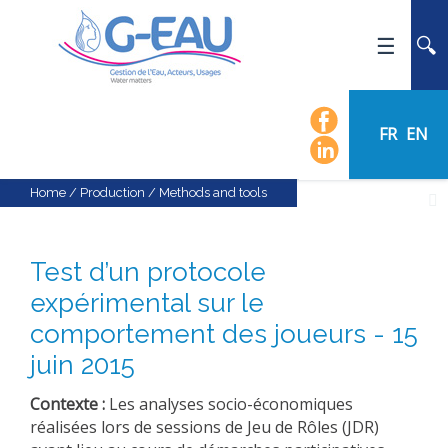
HOME
UMR G-EAU
FR
EN
PRESENTATION
NEWS
Home
/
Production
/
Methods and tools
EVENTS
CALENDAR OF EVENTS
Test d’un protocole
FLOW CHART
expérimental sur le
STAFF
comportement des joueurs - 15
SCIENTIFIC FIELDS
juin 2015
TEAMS
Contexte :
Les analyses socio-économiques
RECRUITMENT
réalisées lors de sessions de Jeu de Rôles (JDR)
RESEARCH