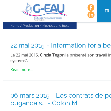
FR
Home
/
Production
/
Methods and tools
22 mai 2015 - Information for a be
Le 22 mai 2015,
Cinzia Tegoni
a présenté son travail i
systems".
Read more...
06 mars 2015 - Les contrats de p
ougandais... - Colon M.