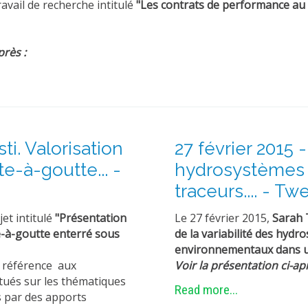
avail de recherche intitulé
"Les contrats de performance au 
près :
ti. Valorisation
27 février 2015 -
e-à-goutte... -
hydrosystèmes
traceurs.... - T
et intitulé
"Présentation
Le 27 février 2015,
Sarah 
te-à-goutte enterré sous
de la variabilité des hy
environnementaux dans u
t référence aux
Voir la présentation ci-apr
tués sur les thématiques
Read more...
ls par des apports