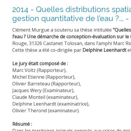
2014 - Quelles distributions spat
gestion quantitative de l’eau ?..
Clément Murgue a soutenu sa thèse intitulée
"Quelles
l’eau ? Une démarche de conception-évaluation sur le t
Rouge, 31326 Castanet Tolosan, dans l’amphi Marc Rid
Cette thèse a été co-dirigée par
Delphine Leenhardt
e
Le jury était composé de :
Marc Voltz (Rapporteur),
Michel Etienne (Rapporteur),
Olivier Barreteau (Rapporteur),
Jacques Wery (Examinateur),
Claude Monteil (examinateur),
Delphine Leenhardt (examinatrice),
Olivier Therond (examinateur).
Résumé :
Dans les territoires irrigués exposés aux crises de ges