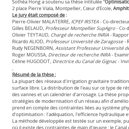
Sothéa Hong a soutenu sa thèse intitulée "
Optimisatio
2 place Pierre Viala, Montpellier, Cœur d’Ecole,
Amphit
Le jury était composé de
:
Pierre-Olivier MALATERRE,
ICPEF IRSTEA
- Co-directeu
Gilles BELAUD,
Professeur Montpellier SupAgro
- Co-d
Olivier TEYTAUD,
Chargé de recherche INRIA -
Rappor
Ricardo ALIOD,
Professeur Université de Zaragosse -
Rudy NEGENBORN,
Assistant Professeur Université d
Roger MOUSSA,
Directeur de recherche INRA
- Exami
Céline HUGODOT,
Directrice du Canal de Gignac
- Inv
Résumé de la thèse :
La plupart des réseaux d'irrigation gravitaire traditio
surface libre. La distribution de l'eau sur ce type de
des vannes et un calendrier d'arrosage. La thèse prop
stratégies de modernisation d'un réseau afin d'amélior
prend en compte des contraintes liées au système phys
d'optimisation : l'adéquation, l'efficience hydraulique
La méthode développée est testée sur un exemple, pui
où il existe des contraintes de main d'œuvre : le Can