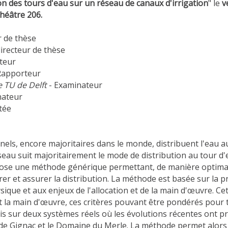
n des tours d'eau sur un réseau de canaux d'irrigation
" le
v
héâtre 206.
r de thèse
irecteur de thèse
teur
Rapporteur
e TU de Delft
- Examinateur
nateur
itée
nnels, encore majoritaires dans le monde, distribuent l'eau 
 réseau suit majoritairement le mode de distribution au tour 
ose une méthode générique permettant, de manière optimale, d
er et assurer la distribution. La méthode est basée sur la p
ique et aux enjeux de l'allocation et de la main d'œuvre. Ce
 et la main d'œuvre, ces critères pouvant être pondérés pour 
s sur deux systèmes réels où les évolutions récentes ont 
al de Gignac et le Domaine du Merle. La méthode permet alor