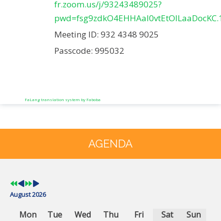
fr.zoom.us/j/93243489025?
pwd=fsg9zdkO4EHHAal0vtEtOILaaDocKC.
Meeting ID: 932 4348 9025
Passcode: 995032
FaLang translation system by Faboba
Previous
Previous
Next
Next
Year
Month
Year
Month
AGENDA
August 2026
Mon
Tue
Wed
Thu
Fri
Sat
Sun