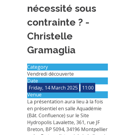
nécessité sous
EXPERIMENTAL PLATFORMS
GEOGRAPHIC LOCATIONS
contrainte ? -
CURRENT PROJECTS
Christelle
COMPLETED PROJECTS
Gramaglia
UMR NETWORKS
REGULAR SEMINARS
TRAINING COURSES
Category
Vendredi découverte
MASTER
Date
ENGINEERING
Friday, 14 March 2025
11:00
Venue
EDUCATION AND TRAINING
La présentation aura lieu à la fois
DOCTORAL TRAINING
en présentiel en salle Aquadémie
(Bât. Confluence) sur le Site
THESES IN PROGRESS
Hydropolis Lavalette, 361, rue JF
MOOC
Breton, BP 5094, 34196 Montpellier
PRODUCTION