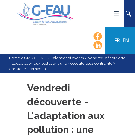
HOME
UMR G-EAU
FR
EN
PRESENTATION
NEWS
Home
/
UMR G-EAU
/
Calendar of events
/
Vendredi découverte
- L'adaptation aux pollution : une nécessité sous contrainte ? -
EVENTS
Christelle Gramaglia
CALENDAR OF EVENTS
FLOW CHART
Vendredi
STAFF
découverte -
SCIENTIFIC FIELDS
L'adaptation aux
TEAMS
RECRUITMENT
pollution : une
RESEARCH