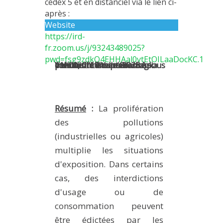
cedex 5 et en distanciel via le lien ci-
METHODS AND TOOLS
après :
Website
SOFTWARE
https://ird-
PUBLICATIONS SUR HAL
fr.zoom.us/j/93243489025?
pwd=fsg9zdkO4EHHAal0vtEtOILaaDocKC.1
HDR
Vendredi 14 mars 2025 à 11h00, Christelle Gramaglia
présentera ses travaux intitulés
L'adaptation aux pollution : une nécessité sous contrainte ?"
"
THESES
WORKING PAPERS
Résumé
:
La prolifération
THEMATIC NOTES
des pollutions
FOR THE PUBLIC
(industrielles ou agricoles)
multiplie les situations
d'exposition. Dans certains
cas, des interdictions
d'usage ou de
consommation peuvent
être édictées par les