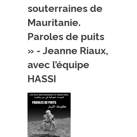
souterraines de
EXPERIMENTAL PLATFORMS
GEOGRAPHIC LOCATIONS
Mauritanie.
CURRENT PROJECTS
Paroles de puits
COMPLETED PROJECTS
» - Jeanne Riaux,
UMR NETWORKS
REGULAR SEMINARS
avec l’équipe
TRAINING COURSES
MASTER
HASSI
ENGINEERING
EDUCATION AND TRAINING
DOCTORAL TRAINING
THESES IN PROGRESS
MOOC
PRODUCTION