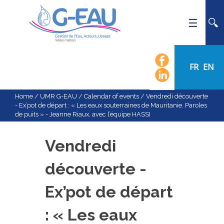
HOME
UMR G-EAU
FR
EN
PRESENTATION
NEWS
Home
/
UMR G-EAU
/
Calendar of events
/
Vendredi découverte
- Ex’pot de départ : « Les eaux souterraines de Mauritanie. Paroles
EVENTS
de puits » - Jeanne Riaux, avec l’équipe HASSI
CALENDAR OF EVENTS
FLOW CHART
Vendredi
STAFF
découverte -
SCIENTIFIC FIELDS
Ex’pot de départ
TEAMS
RECRUITMENT
: « Les eaux
RESEARCH