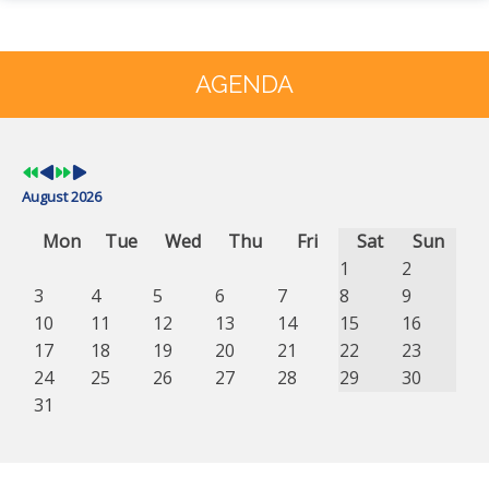
Previous
Previous
Next
Next
Year
Month
Year
Month
AGENDA
August 2026
Mon
Tue
Wed
Thu
Fri
Sat
Sun
1
2
3
4
5
6
7
8
9
10
11
12
13
14
15
16
17
18
19
20
21
22
23
24
25
26
27
28
29
30
31