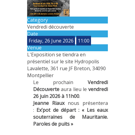
METHODS AND TOOLS
SOFTWARE
Category
Vendredi découverte
PUBLICATIONS SUR HAL
Date
HDR
Friday, 26 June 2026
11:00
Venue
THESES
L'Exposition se tiendra en
WORKING PAPERS
présentiel sur le site Hydropolis
Lavalette, 361 rue JF Breton, 34090
THEMATIC NOTES
Montpellier
FOR THE PUBLIC
Le prochain
Vendredi
Découverte
aura lieu le
vendredi
26 juin 2026 à 11h00
.
Jeanne Riaux
nous présentera
:
Ex’pot de départ : « Les eaux
souterraines de Mauritanie.
Paroles de puits »