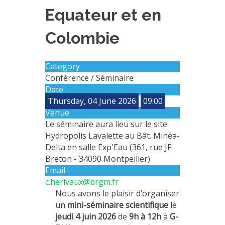
Equateur et en
METHODS AND TOOLS
SOFTWARE
Colombie
PUBLICATIONS SUR HAL
HDR
Category
Conférence / Séminaire
THESES
Date
WORKING PAPERS
Thursday, 04 June 2026
09:00
Venue
THEMATIC NOTES
Le séminaire aura lieu sur le site
FOR THE PUBLIC
Hydropolis Lavalette au Bât. Minéa-
Delta en salle Exp'Eau (361, rue JF
Breton - 34090 Montpellier)
Email
c.herivaux@brgm.fr
Nous avons le plaisir d’organiser
un
mini-séminaire scientifique
le
jeudi 4 juin 2026
de
9h à 12h
à
G-