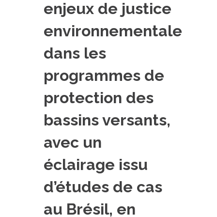
enjeux de justice
EXPERIMENTAL PLATFORMS
environnementale
GEOGRAPHIC LOCATIONS
CURRENT PROJECTS
dans les
COMPLETED PROJECTS
programmes de
UMR NETWORKS
protection des
REGULAR SEMINARS
TRAINING COURSES
bassins versants,
MASTER
ENGINEERING
avec un
EDUCATION AND TRAINING
éclairage issu
DOCTORAL TRAINING
d’études de cas
THESES IN PROGRESS
MOOC
au Brésil, en
PRODUCTION