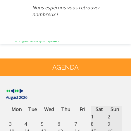
Nous espérons vous retrouver
nombreux !
FaLang translation system by Faboba
Previous
Previous
Next
Next
Year
Month
Year
Month
AGENDA
August 2026
Mon
Tue
Wed
Thu
Fri
Sat
Sun
1
2
3
4
5
6
7
8
9