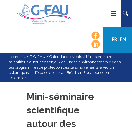
HOME
UMR G-EAU
FR
EN
PRESENTATION
NEWS
Home
/
UMR G-EAU
/
Calendar of events
/
Mini-séminaire
scientifique autour des enjeux de justice environnementale dans
EVENTS
les programmes de protection des bassins versants, avec un
éclairage issu d’études de cas au Brésil, en Equateur et en
CALENDAR OF EVENTS
Colombie
FLOW CHART
STAFF
Mini-séminaire
SCIENTIFIC FIELDS
scientifique
TEAMS
autour des
RECRUITMENT
RESEARCH