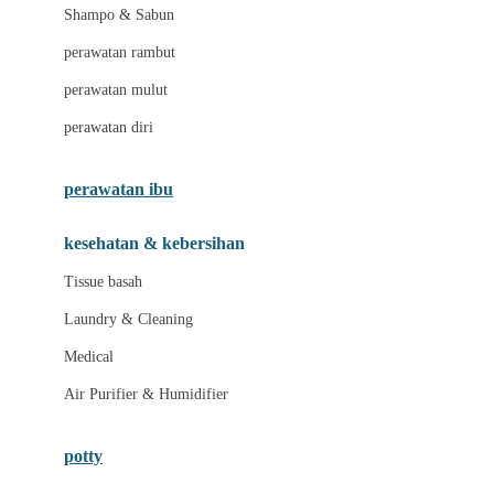
London Taxi
Shampo & Sabun
Love To Dream
perawatan rambut
perawatan mulut
M
perawatan diri
Magformers
Mama's Choice
perawatan ibu
Mamas&Papas
kesehatan & kebersihan
Mamaway
Tissue basah
Maxi Cosi
Laundry & Cleaning
Megabloks
Medical
Micro
Air Purifier & Humidifier
MiDeer
Mimi & Lula
potty
Mini Monkey