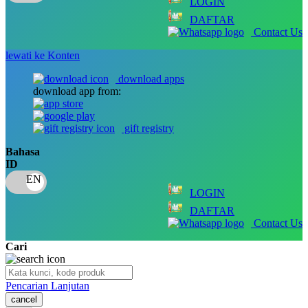
LOGIN
Q
DAFTAR
Contact Us
QV Baby
lewati ke Konten
R
download apps
Real Shades
download app from:
Red Castle
gift registry
Ribbon Madness
Bahasa
ID
S
Sebamed
LOGIN
DAFTAR
Silver Cross
Contact Us
Simply Idea
Cari
Skip Hop
Pencarian Lanjutan
Spectra
cancel