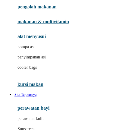
pengolah makanan
Joolz
Jujube
makanan & multivitamin
K
alat menyusui
Kiddycuts
pompa asi
Kumon
penyimpanan asi
L
cooler bags
Leapfrog
kursi makan
Leclerc
Slot Terpercaya
Lee Vierra
Lillebaby
perawatan bayi
Little Bird Told Me
perawatan kulit
Little Miss Janis
Sunscreen