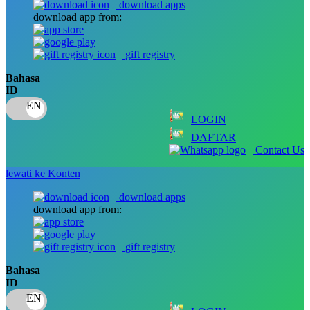
download apps
download app from:
Oh Ma Grain
Okiedog
gift registry
P
Bahasa
ID
Peachy
LOGIN
Phil & Ted's
DAFTAR
Philips Avent
Contact Us
Pigeon
lewati ke Konten
Playgro
download apps
download app from:
Poled Global
Ponycycle
gift registry
Puma
Bahasa
ID
Pureats