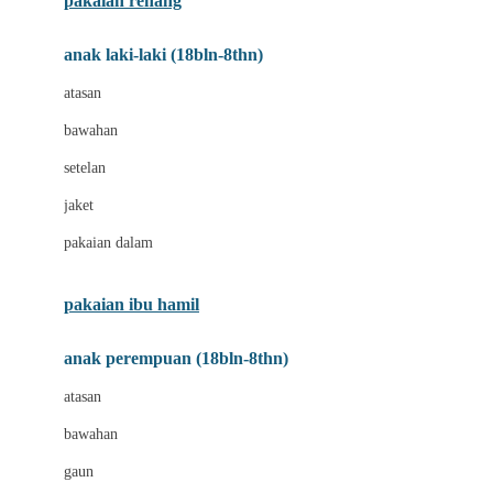
pakaian renang
Bumkins
anak laki-laki (18bln-8thn)
C
atasan
Cetaphil
bawahan
Chicco
setelan
Childlife
jaket
Clevamama
pakaian dalam
Cocolatte
Cottonseeds
pakaian ibu hamil
Cozy N Safe
anak perempuan (18bln-8thn)
Crane
atasan
Cybex
bawahan
D
gaun