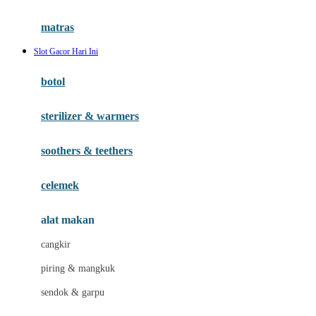
Happy Tummy
Hauck
matras
Havaianas
Slot Gacor Hari Ini
Hegen
botol
Hot Wheels
sterilizer & warmers
Hybrid
soothers & teethers
I
Inlacta DHA
celemek
Interlac
alat makan
Ivenet
cangkir
J
piring & mangkuk
Jack N Jill
sendok & garpu
Joie