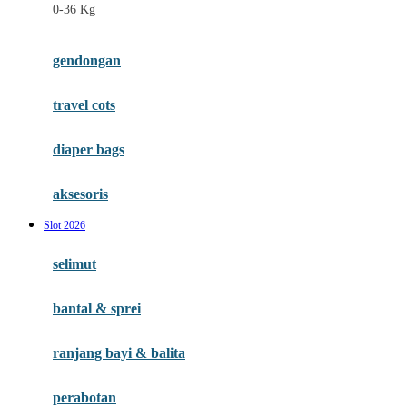
0-36 Kg
Fisher Price
Flipper
gendongan
Friends Of Sally
travel cots
G
diaper bags
Gb
Geko
aksesoris
Graco
Slot 2026
Gund
selimut
H
bantal & sprei
Habbie
Haenim
ranjang bayi & balita
Happy Horse
perabotan