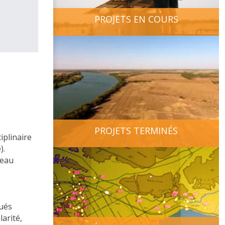
PROJETS EN COURS
PROJETS TERMINÉS
iplinaire
).
’eau
gués
arité,