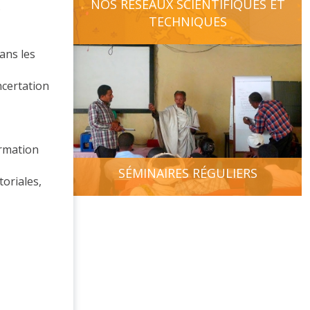
NOS RÉSEAUX SCIENTIFIQUES ET
.
TECHNIQUES
ans les
ncertation
ormation
SÉMINAIRES RÉGULIERS
toriales,