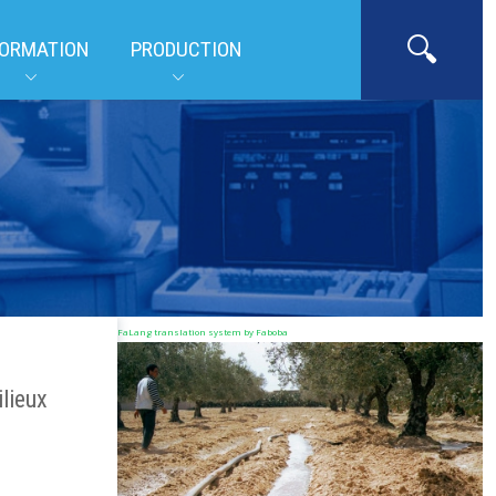
ORMATION
PRODUCTION
FaLang translation system by Faboba
lieux