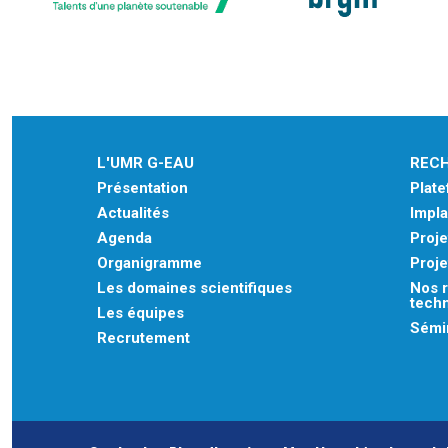
L'UMR G-EAU
REC
Présentation
Plat
Actualités
Impla
Agenda
Proje
Organigramme
Proje
Les domaines scientifiques
Nos r
tech
Les équipes
Sémin
Recrutement